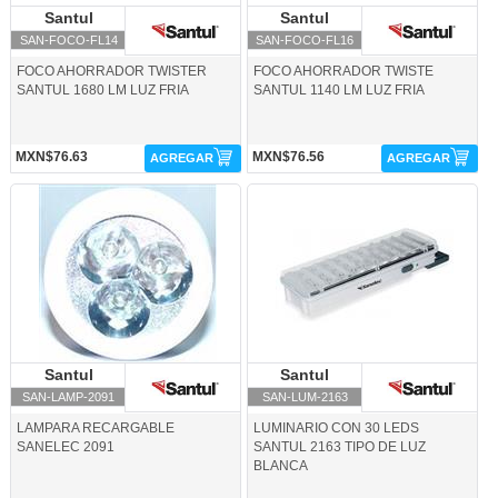
Santul
Santul
Santul
Santul
SAN-FOCO-FL14
SAN-FOCO-FL16
FOCO AHORRADOR TWISTER
FOCO AHORRADOR TWISTE
SANTUL 1680 LM LUZ FRIA
SANTUL 1140 LM LUZ FRIA
MXN$76.63
MXN$76.56
AGREGAR
AGREGAR
SAN-LAMP-2091-Santul
SAN-LUM-2163-Santul
Santul
Santul
Santul
Santul
SAN-LAMP-2091
SAN-LUM-2163
LAMPARA RECARGABLE
LUMINARIO CON 30 LEDS
SANELEC 2091
SANTUL 2163 TIPO DE LUZ
BLANCA