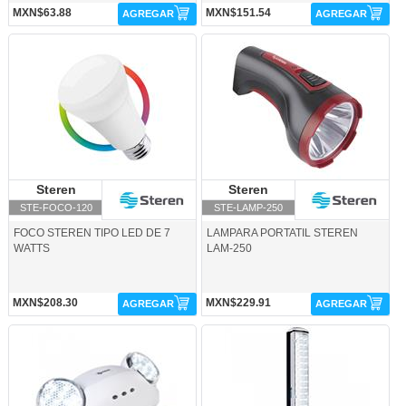
MXN$63.88
MXN$151.54
AGREGAR
AGREGAR
STE-FOCO-120-Steren
STE-LAMP-250-Steren
Steren
Steren
Steren
Steren
STE-FOCO-120
STE-LAMP-250
FOCO STEREN TIPO LED DE 7
LAMPARA PORTATIL STEREN
WATTS
LAM-250
MXN$208.30
MXN$229.91
AGREGAR
AGREGAR
STE-LAMP-500-Steren
STE-LAMP-535-Steren