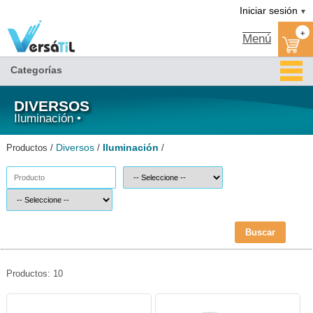
Iluminación/Diversos|Versátil TI
Iniciar sesión
▼
+
Menú
Categorías
DIVERSOS
Iluminación •
Diversos
Iluminación
Productos /
/
/
Buscar
Productos: 10
SAN-FOCO-1478-Santul
SAN-FOCO-1479-Santul