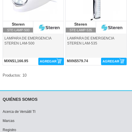
Steren
Steren
Steren
Steren
STE-LAMP-500
STE-LAMP-535
LAMPARA DE EMERGENCIA
LAMPARA DE EMERGENCIA
STEREN LAM-500
STEREN LAM-535
MXN$1,166.95
MXN$579.74
AGREGAR
AGREGAR
Productos: 10
QUIÉNES SOMOS
Acerca de Versátil TI
Marcas
Registro