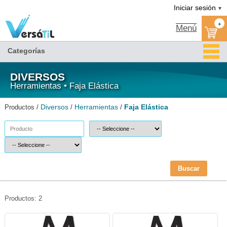
Faja Elástica/Herramientas/Diversos|Versátil TI
Iniciar sesión
▼
+
Menú
Categorías
DIVERSOS
Herramientas • Faja Elástica
Diversos
Herramientas
Faja Elástica
Productos /
/
/
Buscar
Productos: 2
SAN-FAJ-8873-Santul
SAN-FAJ-8874-Santul