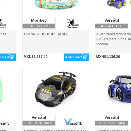
siness
Monkey
Monkey Business
Versátil
Ve
Business
HO-BB-GYM
JUG-ALI-TODT
ones
GIMNASIO KIDS II CHANGO
4 Vehículos todo terr
juguete para niños, de
fricción
MXN$1,517.40
MXN$1,136.20
EGAR
AGREGAR
JUG-CONT-BATM-Versátil
JUG-CONT-CAPA-Versát
Versátil
Versátil
Versátil
Ve
JUG-CONT-BATM
JUG-CONT-CAPA