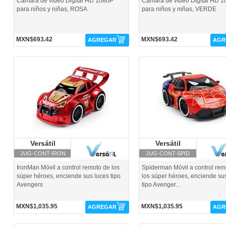
Cámara de vídeo Digital HD 1080P
Cámara de vídeo Digital HD 
para niños y niñas, ROSA
para niños y niñas, VERDE
MXN$693.42
MXN$693.42
AGREGAR
AGR
JUG-CONT-IRON-Versátil
JUG-CONT-SPID-Versátil
Versátil
Versátil
Versátil
Versátil
JUG-CONT-IRON
JUG-CONT-SPID
IronMan Móvil a control remoto de los
Spiderman Móvil a control rem
súper héroes, enciende sus luces tipo
los súper héroes, enciende su
Avengers
tipo Avenger...
MXN$1,035.95
MXN$1,035.95
AGREGAR
AGR