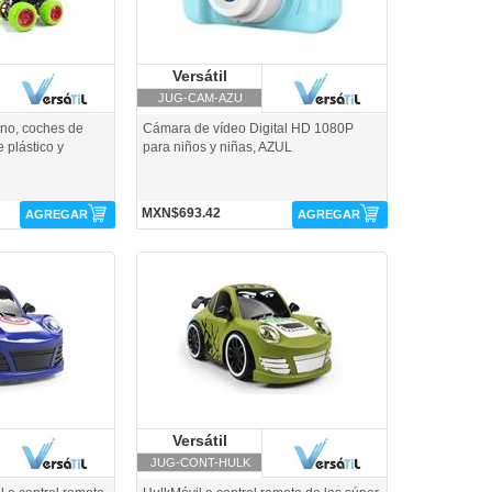
rsátil
Versátil
Versátil
JUG-CAM-AZU
eno, coches de
Cámara de vídeo Digital HD 1080P
 plástico y
para niños y niñas, AZUL
MXN$693.42
AGREGAR
AGREGAR
il
JUG-CONT-HULK-Versátil
rsátil
Versátil
Versátil
JUG-CONT-HULK