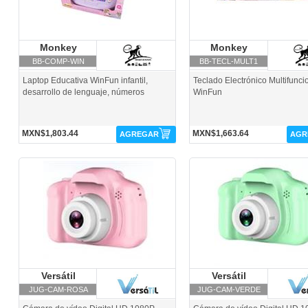
Monkey
Monkey Business
Monkey
Monkey Bu
Business
Business
BB-COMP-WIN
BB-TECL-MULT1
Laptop Educativa WinFun infantil,
Teclado Electrónico Multifunci
desarrollo de lenguaje, números
WinFun
MXN$1,803.44
MXN$1,663.64
AGREGAR
AGR
JUG-CAM-ROSA-Versátil
JUG-CAM-VERDE-Versátil
Versátil
Versátil
Versátil
Versátil
JUG-CAM-ROSA
JUG-CAM-VERDE