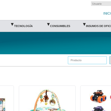
INIC
▾
▾
▾
TECNOLOGÍA
CONSUMIBLES
INSUMOS DE OFIC
ess
HO-BB-GYM-Monkey Business
JUG-ALI-TODT-Versátil