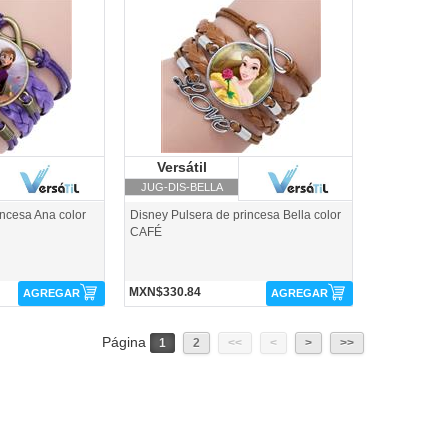
JUG-DIS-BELLA-Versátil
rsátil
Versátil
Versátil
JUG-DIS-BELLA
incesa Ana color
Disney Pulsera de princesa Bella color
CAFÉ
MXN$330.84
AGREGAR
AGREGAR
Página
1
2
<<
<
>
>>