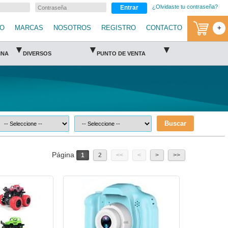
¿Olvidaste tu contraseña?
Entrar
IO
MARCAS
NOSOTROS
REGISTRO
CONTACTO
+
▾
▾
▾
INA
DIVERSOS
PUNTO DE VENTA
Buscar
Página
1
2
<<
<
>
>>
JUG-CAM-AZU-Versátil