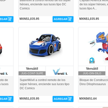
1080P
Batimóvil a control remoto de los súper
Capitán América Móvil
héroes, enciende sus luces tipo DC
de los súper héroes,
Comics
luces tipo A...
MXN$1,035.95
MXN$1,035.95
EGAR
AGREGAR
JUG-CONT-SUPE-Versátil
JUG-DIN-DILO-Versátil
Versátil
Versátil
Versátil
Ve
JUG-CONT-SUPE
JUG-DIN-DILO
oto de
SuperMóvil a control remoto de los
Bloque de Construcció
s luces
súper héroes, enciende sus luces tipo
Dino Dilophosaurus
DC Comics
MXN$1,035.95
MXN$651.64
EGAR
AGREGAR