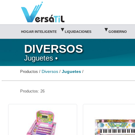
Juguetes/Diversos(1)|Versátil TI
▾
▾
HOGAR INTELIGENTE
LIQUIDACIONES
GOBIERNO
DIVERSOS
Juguetes •
Diversos
Juguetes
Productos /
/
/
Productos: 26
BB-COMP-WIN-Monkey Business
BB-TECL-MULT1-Monkey Busin