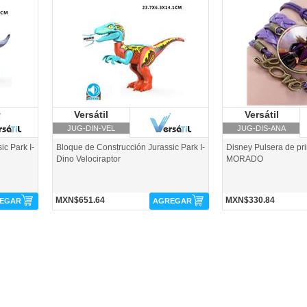
JUG-DIN-VEL-Versátil
JUG-DIS-ANA-Versátil
Versátil
Versátil
Versátil
Ve
JUG-DIN-VEL
JUG-DIS-ANA
ic Park I-
Bloque de Construcción Jurassic Park I-
Disney Pulsera de pr
Dino Velociraptor
MORADO
MXN$651.64
MXN$330.84
EGAR
AGREGAR