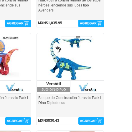
 a control remoto
HulkMóvil a control remoto de los súper
 enciende sus
héroes, enciende sus luces tipo
Avengers
MXN$1,035.95
AGREGAR
AGREGAR
JUG-DIN-DIPLO-Versátil
rsátil
Versátil
Versátil
JUG-DIN-DIPLO
n Jurassic Park I-
Bloque de Construcción Jurassic Park I-
Dino Diplodocus
MXN$830.43
AGREGAR
AGREGAR