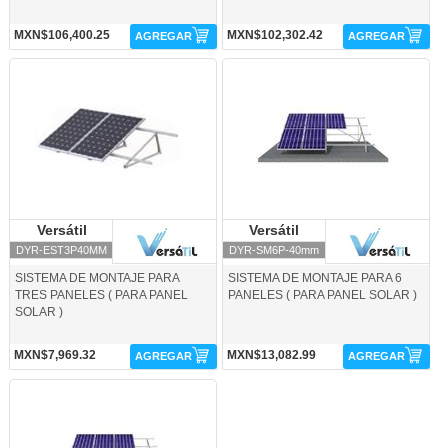
MXN$106,400.25
MXN$102,302.42
AGREGAR
AGREGAR
DYR-EST3P40MM-Versátil
DYR-SM6P-40mm-Versátil
Versátil
Versátil
Versátil
Versátil
DYR-EST3P40MM
DYR-SM6P-40mm
SISTEMA DE MONTAJE PARA
SISTEMA DE MONTAJE PARA 6
TRES PANELES ( PARA PANEL
PANELES ( PARA PANEL SOLAR )
SOLAR )
MXN$7,969.32
MXN$13,082.99
AGREGAR
AGREGAR
DYR-SM8P-40mm-Versátil