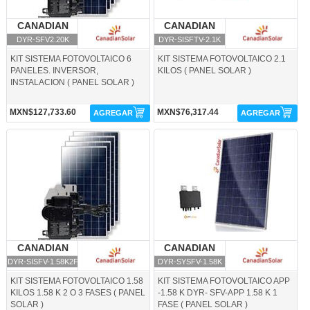
CANADIAN
CANADIAN SOLAR
CANADIAN
CANADIAN SOLAR
SOLAR
SOLAR
DYR-SFV2.20K
DYR-SISFTV-2.1K
KIT SISTEMA FOTOVOLTAICO 6
KIT SISTEMA FOTOVOLTAICO 2.1
PANELES. INVERSOR,
KILOS ( PANEL SOLAR )
INSTALACION ( PANEL SOLAR )
MXN$127,733.60
MXN$76,317.44
AGREGAR
AGREGAR
DYR-SISFV-1.58K2F-CANADIAN
DYR-SYSFV-1.58K-CANADIAN SOLAR
SOLAR
CANADIAN
CANADIAN SOLAR
CANADIAN
CANADIAN SOLAR
SOLAR
SOLAR
DYR-SISFV-1.58K2F
DYR-SYSFV-1.58K
KIT SISTEMA FOTOVOLTAICO 1.58
KIT SISTEMA FOTOVOLTAICO APP
KILOS 1.58 K 2 O 3 FASES ( PANEL
-1.58 K DYR- SFV-APP 1.58 K 1
SOLAR )
FASE ( PANEL SOLAR )