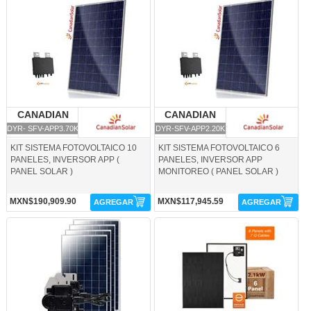
DYR- SFV-APP3.70K-CANADIAN
DYR-SFV-APP2.20K -CANADIAN
SOLAR
SOLAR
CANADIAN
CANADIAN SOLAR
CANADIAN
CANADIAN SOLAR
SOLAR
SOLAR
DYR- SFV-APP3.70K
DYR-SFV-APP2.20K
KIT SISTEMA FOTOVOLTAICO 10
KIT SISTEMA FOTOVOLTAICO 6
PANELES, INVERSOR APP (
PANELES, INVERSOR APP
PANEL SOLAR )
MONITOREO ( PANEL SOLAR )
MXN$190,909.90
MXN$117,945.59
AGREGAR
AGREGAR
DYR-SFV2.20K-CANADIAN SOLAR
DYR-SISFTV-2.1K-CANADIAN SOLAR