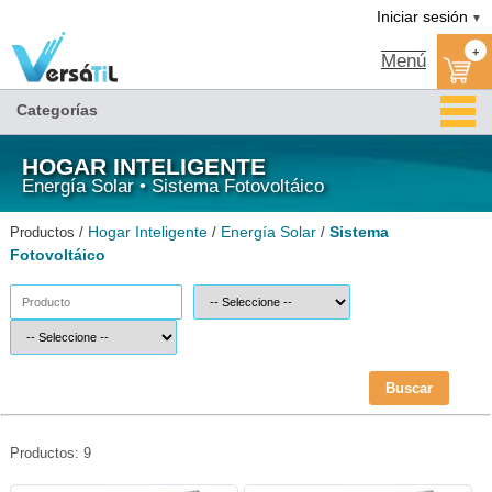
Sistema Fotovoltáico/Energía Solar/Hogar Inteligente|Versátil TI
Iniciar sesión
▼
+
Menú
Categorías
HOGAR INTELIGENTE
Energía Solar • Sistema Fotovoltáico
Hogar Inteligente
Energía Solar
Sistema
Productos /
/
/
Fotovoltáico
Buscar
Productos: 9