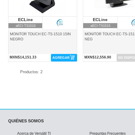
ECLine
ECLine
ECLine
ECLine
aECI-TS1510
aECI-TS1515
MONITOR TOUCH EC-TS-1510 15IN
MONITOR TOUCH EC-TS-151
NEGRO
NEG
MXN$14,151.33
MXN$12,556.90
AGREGAR
NO DISPO
Productos: 2
QUIÉNES SOMOS
Acerca de Versátil TI
Preguntas Frecuentes