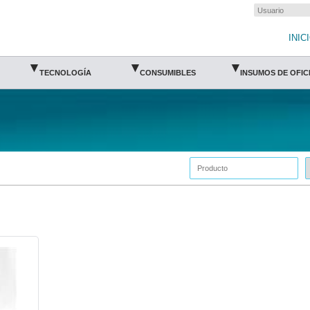
INIC
▾
▾
▾
TECNOLOGÍA
CONSUMIBLES
INSUMOS DE OFIC