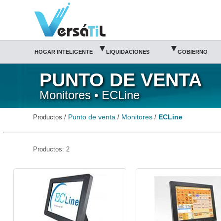
ECLine/Monitores/Punto de venta|Versátil TI
▾
▾
HOGAR INTELIGENTE
LIQUIDACIONES
GOBIERNO
PUNTO DE VENTA
Monitores • ECLine
Punto de venta
Monitores
ECLine
Productos /
/
/
Productos: 2
aECI-TS1510-ECLine
aECI-TS1515-ECLine