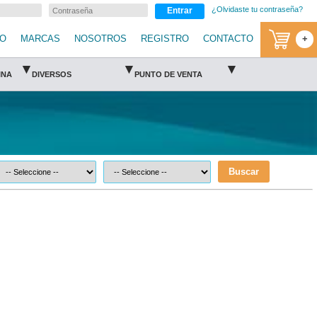
¿Olvidaste tu contraseña?
Entrar
IO
MARCAS
NOSOTROS
REGISTRO
CONTACTO
+
▾
▾
▾
INA
DIVERSOS
PUNTO DE VENTA
Buscar