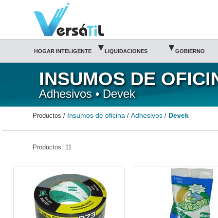
Devek/Adhesivos/Insumos de oficina|Versátil TI
▾
▾
HOGAR INTELIGENTE
LIQUIDACIONES
GOBIERNO
INSUMOS DE OFICI
Adhesivos • Devek
Insumos de oficina
Adhesivos
Devek
Productos /
/
/
Productos: 11
DEV-CIN-D73-Devek
DEV-CIN-PCO100-Devek