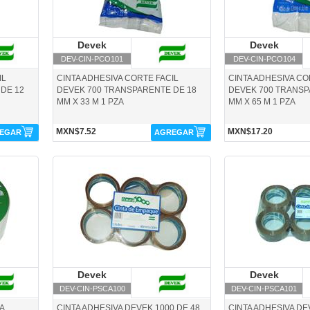
Devek
Devek
Devek
D
DEV-CIN-PCO101
DEV-CIN-PCO104
IL
CINTA ADHESIVA CORTE FACIL
CINTA ADHESIVA CO
DE 12
DEVEK 700 TRANSPARENTE DE 18
DEVEK 700 TRANSP
MM X 33 M 1 PZA
MM X 65 M 1 PZA
MXN$7.52
MXN$17.20
EGAR
AGREGAR
DEV-CIN-PSCA100-Devek
DEV-CIN-PSCA101-Dev
Devek
Devek
Devek
D
DEV-CIN-PSCA100
DEV-CIN-PSCA101
A
CINTA ADHESIVA DEVEK 1000 DE 48
CINTA ADHESIVA DE