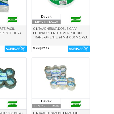
evek
Devek
Devek
DEV-CIN-PDC100
RTE FACIL
CINTA ADHESIVA DOBLE CAPA
ARENTE DE 24
POLIPROPILENO DEVEK PDC100
TRANSPARENTE 24 MM X 50 M 1 PZA
MXN$82.17
AGREGAR
AGREGAR
ek
DEV-CIN-PSTR100-Devek
evek
Devek
Devek
DEV-CIN-PSTR100
VEK 1000 DE 48
CINTA ADHESIVA DE EMPAQUE