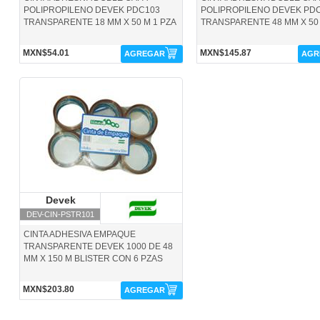
POLIPROPILENO DEVEK PDC103
POLIPROPILENO DEVEK PD
TRANSPARENTE 18 MM X 50 M 1 PZA
TRANSPARENTE 48 MM X 50 
MXN$54.01
MXN$145.87
AGREGAR
AGR
DEV-CIN-PSTR101-Devek
Devek
Devek
DEV-CIN-PSTR101
CINTA ADHESIVA EMPAQUE
TRANSPARENTE DEVEK 1000 DE 48
MM X 150 M BLISTER CON 6 PZAS
MXN$203.80
AGREGAR