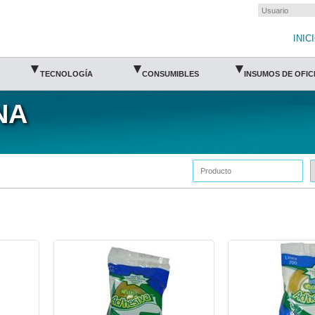
INIC
▾
▾
▾
TECNOLOGÍA
CONSUMIBLES
INSUMOS DE OFIC
NA
DEV-CIN-PCO101-Devek
DEV-CIN-PCO104-Deve