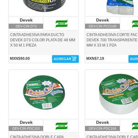
Devek
Devek
Devek
Devek
DEV-CIN-D73
DEV-CIN-PCO100
CINTA ADHESIVA PARA DUCTO
CINTA ADHESIVA CORTE FAC
DEVEK D73 COLOR PLATA DE 48 MM
DEVEK 700 TRANSPARENTE 
X 50 M 1 PIEZA
MM X 33 M 1 PZA
MXN$90.00
MXN$7.19
AGREGAR
AGR
DEV-CIN-PDC103-Devek
DEV-CIN-PDC104-Devek
Devek
Devek
Devek
Devek
DEV-CIN-PDC103
DEV-CIN-PDC104
CINTA ADHESIVA DOBLE CAPA
CINTA ADHESIVA DOBLE CAP