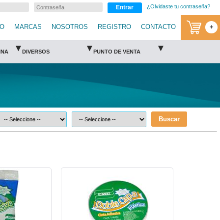
¿Olvidaste tu contraseña?
Entrar
IO
MARCAS
NOSOTROS
REGISTRO
CONTACTO
+
▾
▾
▾
INA
DIVERSOS
PUNTO DE VENTA
Buscar
k
DEV-CIN-PDC100-Devek