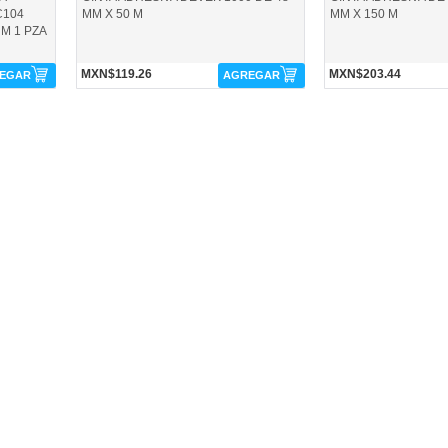
C104
MM X 50 M
MM X 150 M
M 1 PZA
MXN$119.26
MXN$203.44
EGAR
AGREGAR