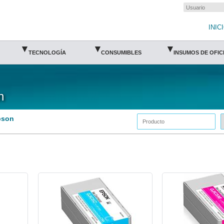
INIC
▾
▾
▾
TECNOLOGÍA
CONSUMIBLES
INSUMOS DE OFIC
n
pson
aEPS-C13S020564-Epson
aEPS-C13S020565-Eps