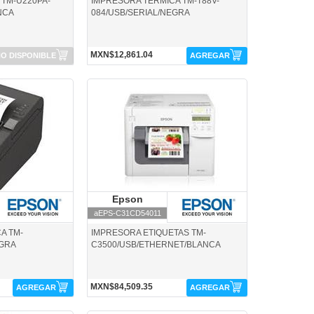
 TM-U220PA-
IMPRESORA TERMICA TM-T88V-
NCA
084/USB/SERIAL/NEGRA
MXN$12,861.04
O DISPONIBLE
AGREGAR
on
aEPS-C31CD54011-Epson
pson
Epson
Epson
aEPS-C31CD54011
A TM-
IMPRESORA ETIQUETAS TM-
EGRA
C3500/USB/ETHERNET/BLANCA
MXN$84,509.35
AGREGAR
AGREGAR