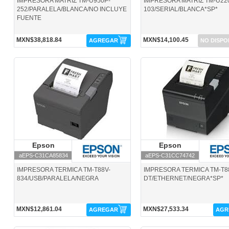
IMPRESORA MATRIZ TM-U950P-
IMPRESORA MATRIZ TM-U22
252/PARALELA/BLANCA/NO INCLUYE
103/SERIAL/BLANCA*SP*
FUENTE
MXN$38,818.84
MXN$14,100.45
AGREGAR
NO DISPO
aEPS-C31CA85834-Epson
aEPS-C31CC74742-Epson
Epson
Epson
Epson
Epson
aEPS-C31CA85834
aEPS-C31CC74742
IMPRESORA TERMICA TM-T88V-
IMPRESORA TERMICA TM-T8
834/USB/PARALELA/NEGRA
DT/ETHERNET/NEGRA*SP*
MXN$12,861.04
MXN$27,533.34
AGREGAR
AGR