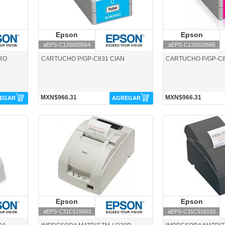
Epson
Epson
Epson
E
aEPS-C13S020564
aEPS-C13S020565
RO
CARTUCHO P/GP-C831 CIAN
CARTUCHO P/GP-C
MXN$966.31
MXN$966.31
EGAR
AGREGAR
aEPS-C31C515603-Epson
aEPS-C31C516103-Eps
Epson
Epson
Epson
E
aEPS-C31C515603
aEPS-C31C516103