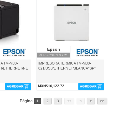
on
aEPS-C31CE95021-Epson
pson
Epson
Epson
aEPS-C31CE95021
A TM-M30-
IMPRESORA TERMICA TM-M30-
H/ETHERNET/NE
021/USB/ETHERNET/BLANCA*SP*
MXN$16,122.72
AGREGAR
AGREGAR
Página
1
2
3
<<
<
>
>>