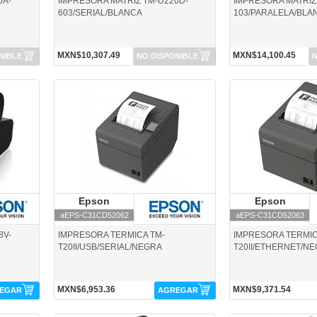
0A-
IMPRESORA MATRIZ TM-U220D-
IMPRESORA MATRIZ
603/SERIAL/BLANCA
103/PARALELA/BLA
MXN$10,307.49
MXN$14,100.45
NIBLE
NO DISPONIBLE
N
aEPS-C31CD52062-Epson
aEPS-C31CD52063-Eps
Epson
Epson
Epson
E
aEPS-C31CD52062
aEPS-C31CD52063
8V-
IMPRESORA TERMICA TM-
IMPRESORA TERMIC
T20II/USB/SERIAL/NEGRA
T20II/ETHERNET/N
MXN$6,953.36
MXN$9,371.54
EGAR
AGREGAR