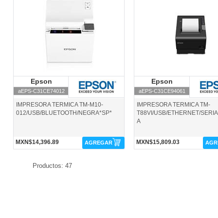
aEPS-C31CE74012-Epson
aEPS-C31CE94061-Epson
Epson
Epson
Epson
Epson
aEPS-C31CE74012
aEPS-C31CE94061
IMPRESORA TERMICA TM-M10-
IMPRESORA TERMICA TM-
012/USB/BLUETOOTH/NEGRA*SP*
T88VI/USB/ETHERNET/SERI
A
MXN$14,396.89
MXN$15,809.03
AGREGAR
AGR
Productos: 47