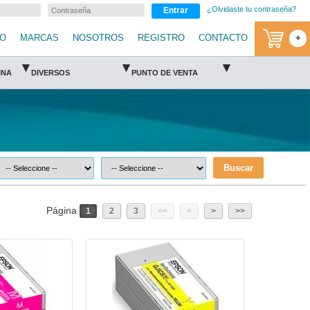
¿Olvidaste tu contraseña?
Entrar
IO
MARCAS
NOSOTROS
REGISTRO
CONTACTO
+
▾
▾
▾
INA
DIVERSOS
PUNTO DE VENTA
Buscar
Página
1
2
3
<<
<
>
>>
on
aEPS-C13S020566-Epson