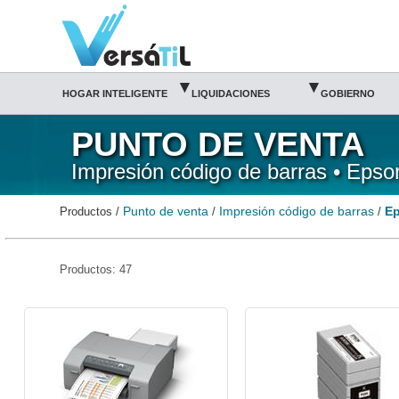
Epson/Impresión código de barras/Punto de venta(1)|Versátil TI
▾
▾
HOGAR INTELIGENTE
LIQUIDACIONES
GOBIERNO
PUNTO DE VENTA
Impresión código de barras • Epso
Punto de venta
Impresión código de barras
E
Productos /
/
/
Productos: 47
aEPS-C11CC68A9971-Epson
aEPS-C13S020563-Epson