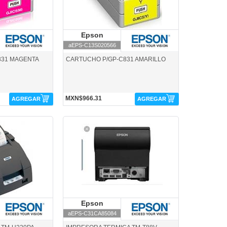
pson
Epson
Epson
aEPS-C13S020566
831 MAGENTA
CARTUCHO P/GP-C831 AMARILLO
MXN$966.31
AGREGAR
AGREGAR
on
aEPS-C31CA85084-Epson
pson
Epson
Epson
aEPS-C31CA85084