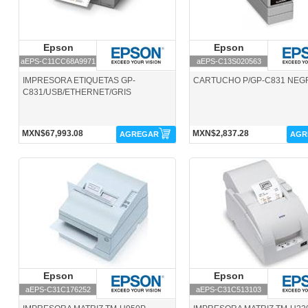
Epson
Epson
Epson
Epson
aEPS-C11CC68A9971
aEPS-C13S020563
IMPRESORA ETIQUETAS GP-
CARTUCHO P/GP-C831 NEG
C831/USB/ETHERNET/GRIS
MXN$67,993.08
MXN$2,837.28
AGREGAR
AGR
aEPS-C31C176252-Epson
aEPS-C31C513103-Epson
Epson
Epson
Epson
Epson
aEPS-C31C176252
aEPS-C31C513103