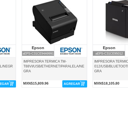
aEPS-C31CE94A9991-Epson
aEPS-C31CE95012-Eps
Epson
Epson
Epson
E
aEPS-C31CE94A9991
aEPS-C31CE95012
IMPRESORA TERMICA TM-
IMPRESORA TERMIC
AL/NEGR
T88VI/USB/ETHERNET/PARALELA/NE
012/USB/BLUETOOT
GRA
GRA
MXN$15,809.96
MXN$18,105.80
EGAR
AGREGAR