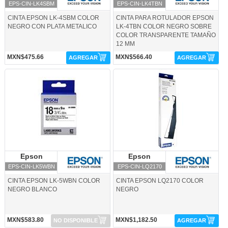
EPS-CIN-LK4SBM
EPS-CIN-LK4TBN
CINTA EPSON LK-4SBM COLOR
CINTA PARA ROTULADOR EPSON
NEGRO CON PLATA METALICO
LK-4TBN COLOR NEGRO SOBRE
COLOR TRANSPARENTE TAMAÑO
12 MM
MXN$475.66
MXN$566.40
AGREGAR
AGREGAR
EPS-CIN-LK5WBN-Epson
EPS-CIN-LQ2170-Epson
Epson
Epson
Epson
Epson
EPS-CIN-LK5WBN
EPS-CIN-LQ2170
CINTA EPSON LK-5WBN COLOR
CINTA EPSON LQ2170 COLOR
NEGRO BLANCO
NEGRO
MXN$583.80
MXN$1,182.50
NO DISPONIBLE
AGREGAR