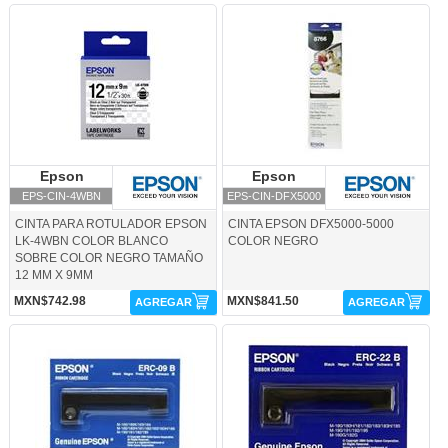
EPS-CIN-4WBN-Epson
EPS-CIN-DFX5000-Epson
Epson
Epson
Epson
Epson
EPS-CIN-4WBN
EPS-CIN-DFX5000
CINTA PARA ROTULADOR EPSON
CINTA EPSON DFX5000-5000
LK-4WBN COLOR BLANCO
COLOR NEGRO
SOBRE COLOR NEGRO TAMAÑO
12 MM X 9MM
MXN$742.98
MXN$841.50
AGREGAR
AGREGAR
EPS-CIN-ERC09B-Epson
EPS-CIN-ERC22B-Epson