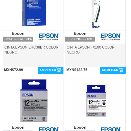
Epson
Epson
Epson
Epson
EPS-CIN-ERC38BR
EPS-CIN-FX100
CINTA EPSON ERC38BR COLOR
CINTA EPSON FX100 COLOR
NEGRO
NEGRO
MXN$72.99
MXN$182.75
AGREGAR
AGREGAR
EPS-CIN-LK4SBM-Epson
EPS-CIN-LK4TBN-Epson
Epson
Epson
Epson
Epson