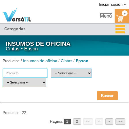
Epson/Cintas/Insumos de oficina(1)|Versátil TI
Iniciar sesión
▼
+
Menú
Categorías
INSUMOS DE OFICINA
Cintas • Epson
Insumos de oficina
Cintas
Epson
Productos /
/
/
Buscar
Productos: 22
Página
1
2
<<
<
>
>>