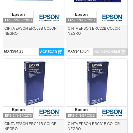
Epson
Epson
Epson
Epson
EPS-CIN-ERC09B
EPS-CIN-ERC22B
CINTA EPSON ERC09B COLOR
CINTA EPSON ERC22B COLOR
NEGRO
NEGRO
MXN$84.23
MXN$410.64
AGREGAR
NO DISPONIBLE
EPS-CIN-ERC27B-Epson
EPS-CIN-ERC31B-Epson
Epson
Epson
Epson
Epson
EPS-CIN-ERC27B
EPS-CIN-ERC31B
CINTA EPSON ERC27B COLOR
CINTA EPSON ERC31B COLOR
NEGRO
NEGRO