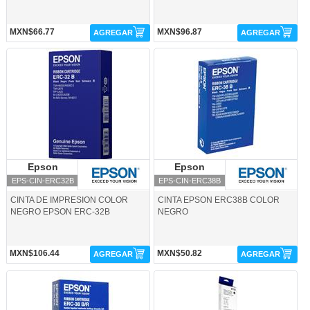
MXN$66.77
MXN$96.87
AGREGAR
AGREGAR
EPS-CIN-ERC32B-Epson
EPS-CIN-ERC38B-Epson
Epson
Epson
Epson
Epson
EPS-CIN-ERC32B
EPS-CIN-ERC38B
CINTA DE IMPRESION COLOR
CINTA EPSON ERC38B COLOR
NEGRO EPSON ERC-32B
NEGRO
MXN$106.44
MXN$50.82
AGREGAR
AGREGAR
EPS-CIN-ERC38BR-Epson
EPS-CIN-FX100-Epson