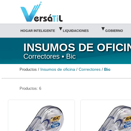
Bic/Correctores/Insumos de oficina|Versátil TI
▾
▾
HOGAR INTELIGENTE
LIQUIDACIONES
GOBIERNO
INSUMOS DE OFICI
Correctores • Bic
Insumos de oficina
Correctores
Bic
Productos /
/
/
Productos: 6
BIC-CRR-MINITAP-BIC
BIC-CRR-MINITF-BIC