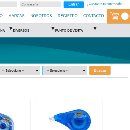
¿Olvidaste tu contraseña?
Entrar
IO
MARCAS
NOSOTROS
REGISTRO
CONTACTO
+
▾
▾
▾
INA
DIVERSOS
PUNTO DE VENTA
Buscar
BIC-CRR-WOCC6C-BIC