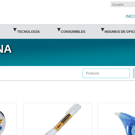
INIC
▾
▾
▾
TECNOLOGÍA
CONSUMIBLES
INSUMOS DE OFIC
NA
BIC-CRR-SSCPST1-BIC
BIC-CRR-WOCC6-BIC