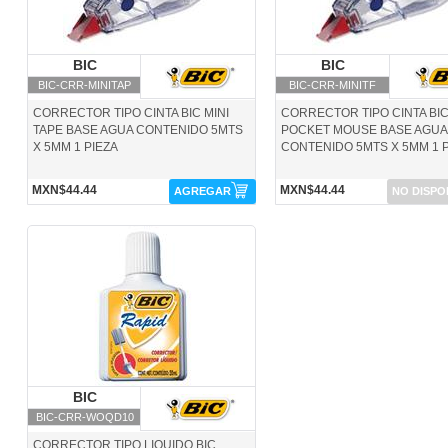
BIC
BIC
BIC
BIC
BIC-CRR-MINITAP
BIC-CRR-MINITF
CORRECTOR TIPO CINTA BIC MINI
CORRECTOR TIPO CINTA BIC
TAPE BASE AGUA CONTENIDO 5MTS
POCKET MOUSE BASE AGUA
X 5MM 1 PIEZA
CONTENIDO 5MTS X 5MM 1 
MXN$44.44
MXN$44.44
AGREGAR
NO DISPO
BIC-CRR-WOQD10-BIC
BIC
BIC
BIC-CRR-WOQD10
CORRECTOR TIPO LIQUIDO BIC