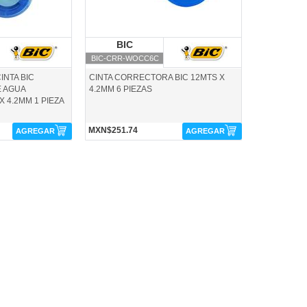
IC
BIC
BIC
BIC-CRR-WOCC6C
INTA BIC
CINTA CORRECTORA BIC 12MTS X
 AGUA
4.2MM 6 PIEZAS
 4.2MM 1 PIEZA
MXN$251.74
AGREGAR
AGREGAR