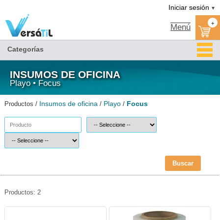
Focus/Playo/Insumos de oficina|Versátil TI
Iniciar sesión
▼
+
Menú
Categorías
INSUMOS DE OFICINA
Playo • Focus
Insumos de oficina
Playo
Focus
Productos /
/
/
Buscar
Productos: 2
FOC-PLAYO-C50N-Focus
FOC-PLAYO-C80P5-Focus