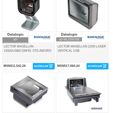
Datalogic
Datalogic
Datalogic
Datalogic
aD-
aD-ML2200USB
MG1501102110200
LECTOR MAGELLAN
LECTOR MAGELLAN 2200 LASER
1500i/USB/CONFIG. STD./NEGRO
VERTICAL USB
MXN$11,542.26
MXN$17,984.44
AGREGAR
AGREGAR
aD-ML3200USB-Datalogic
aD-ML8400-NOFTE-Datalogic