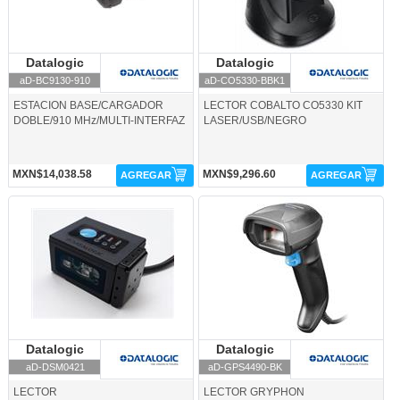
Datalogic
Datalogic
Datalogic
Datalogic
aD-BC9130-910
aD-CO5330-BBK1
ESTACION BASE/CARGADOR
LECTOR COBALTO CO5330 KIT
DOBLE/910 MHz/MULTI-INTERFAZ
LASER/USB/NEGRO
MXN$14,038.58
MXN$9,296.60
AGREGAR
AGREGAR
aD-DSM0421-Datalogic
aD-GPS4490-BK-Datalogic
Datalogic
Datalogic
Datalogic
Datalogic
aD-DSM0421
aD-GPS4490-BK
LECTOR
LECTOR GRYPHON