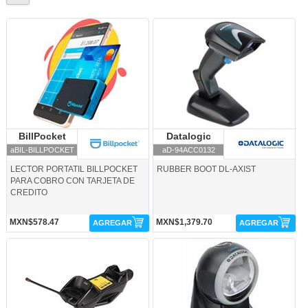
aBIL-BILLPOCKET-BillPocket
aD-94ACC0132-Datalogic
BillPocket
BillPocket
Datalogic
Datalogic
aBIL-BILLPOCKET
aD-94ACC0132
LECTOR PORTATIL BILLPOCKET
RUBBER BOOT DL-AXIST
PARA COBRO CON TARJETA DE
CREDITO
MXN$578.47
MXN$1,379.70
AGREGAR
AGREGAR
aD-BC9130-910-Datalogic
aD-CO5330-BBK1-Datalogic