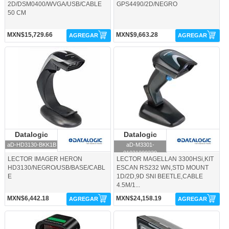
2D/DSM0400/WVGA/USB/CABLE
GPS4490/2D/NEGRO
50 CM
MXN$15,729.66
MXN$9,663.28
AGREGAR
AGREGAR
aD-HD3130-BKK1B-Datalogic
aD-M3301-01021000230-Datalogic
Datalogic
Datalogic
Datalogic
Datalogic
aD-HD3130-BKK1B
aD-M3301-
01021000230
LECTOR IMAGER HERON
LECTOR MAGELLAN 3300HSi,KIT
HD3130/NEGRO/USB/BASE/CABL
ESCAN RS232 WN,STD MOUNT
E
1D/2D,9D SNI BEETLE,CABLE
4.5M/1...
MXN$6,442.18
MXN$24,158.19
AGREGAR
AGREGAR
aD-MG1501102110200-Datalogic
aD-ML2200USB-Datalogic