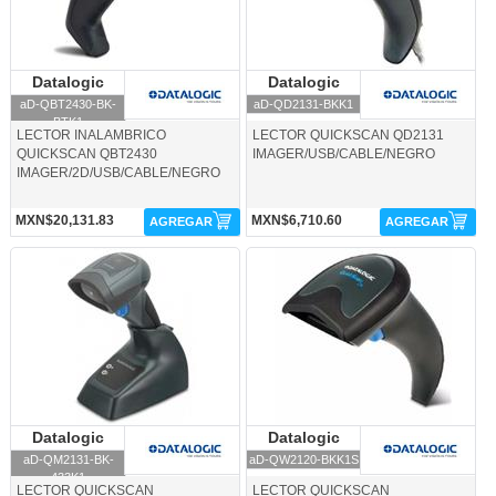
Datalogic
Datalogic
Datalogic
Datalogic
aD-QBT2430-BK-
aD-QD2131-BKK1
BTK1
LECTOR INALAMBRICO
LECTOR QUICKSCAN QD2131
QUICKSCAN QBT2430
IMAGER/USB/CABLE/NEGRO
IMAGER/2D/USB/CABLE/NEGRO
MXN$20,131.83
MXN$6,710.60
AGREGAR
AGREGAR
aD-QM2131-BK-433K1-Datalogic
aD-QW2120-BKK1S-Datalogic
Datalogic
Datalogic
Datalogic
Datalogic
aD-QM2131-BK-
aD-QW2120-BKK1S
433K1
LECTOR QUICKSCAN
LECTOR QUICKSCAN