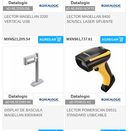
Datalogic
Datalogic
Datalogic
Datalogic
aD-ML3200USB
aD-ML8400-NOFTE
LECTOR MAGELLAN 3200
LECTOR MAGELLAN 8400
VERTICAL USB
SCN/SCL LASER S/FUENTE
MXN$21,205.54
MXN$61,737.61
AGREGAR
AGREGAR
aD-MLSCDI83-84-Datalogic
aD-PD9531-K1-Datalogic
Datalogic
Datalogic
Datalogic
Datalogic
aD-MLSCDI83-84
aD-PD9531-K1
DISPLAY DE BASCULA
LECTOR POWERSCAN D9531
MAGELLAN 830X/840X
STANDARD USB/CABLE