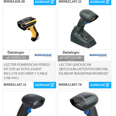
MXN$4,026.38
MXN$21,447.11
AGREGAR
AGREGAR
aD-PD9531-K2-Datalogic
aD-QBT2131-BK-BTK1-Datalogic
Datalogic
Datalogic
Datalogic
Datalogic
aD-PD9531-K2
aD-QBT2131-BK-
BTK1
LECTOR POWERSCAN PD9531
LECTOR QUICKSCAN
KIT STD de 5V,RS-232(KIT
QBT2131/BLUETOOTH/USB/CABL
INCLUYE ESCANER Y CABLE
E/LINEAR IMAGER/NEGRO/BASE*
CAB-434.)
MXN$21,447.11
MXN$13,807.76
AGREGAR
AGREGAR
aD-QBT2430-BK-BTK1-Datalogic
aD-QD2131-BKK1-Datalogic