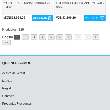
MOBILE/USB/1D/INALAMBRICO/43
LITE/IMAGER/USB/CABLE/NEGRO/
3MHZ
BASE
MXN$13,958.06
MXN$3,209.29
AGREGAR
AGREGAR
Productos: 129
Página
1
2
3
4
5
6
7
<<
<
>
>>
QUIÉNES SOMOS
Acerca de Versátil TI
Marcas
Registro
Contacto
Preguntas Frecuentes