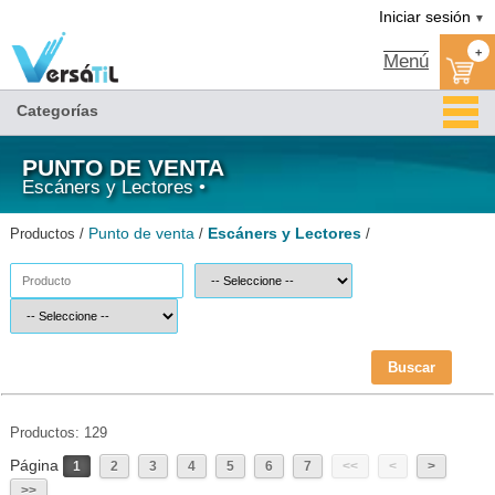
Escáners y Lectores/Punto de venta(1)|Versátil TI
Iniciar sesión
▼
+
Menú
Categorías
PUNTO DE VENTA
Escáners y Lectores •
Punto de venta
Escáners y Lectores
Productos /
/
/
Buscar
Productos: 129
Página
1
2
3
4
5
6
7
<<
<
>
>>