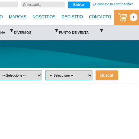
¿Olvidaste tu contraseña?
Entrar
IO
MARCAS
NOSOTROS
REGISTRO
CONTACTO
+
▾
▾
▾
INA
DIVERSOS
PUNTO DE VENTA
Buscar