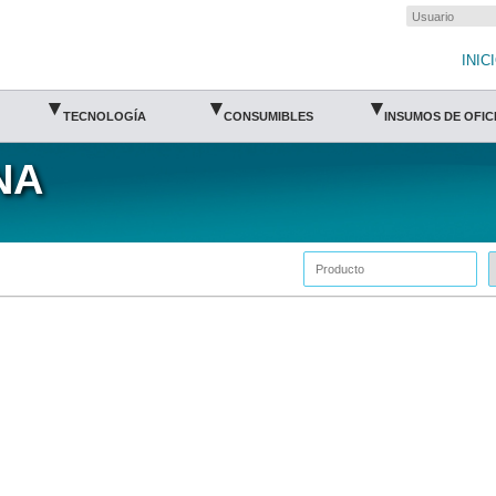
INIC
▾
▾
▾
TECNOLOGÍA
CONSUMIBLES
INSUMOS DE OFIC
NA