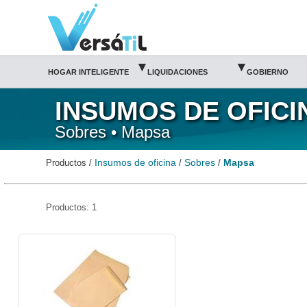
Mapsa/Sobres/Insumos de oficina|Versátil TI
▾
▾
HOGAR INTELIGENTE
LIQUIDACIONES
GOBIERNO
INSUMOS DE OFICI
Sobres • Mapsa
Insumos de oficina
Sobres
Mapsa
Productos /
/
/
Productos: 1
MAP-SOB-3039-Mapsa