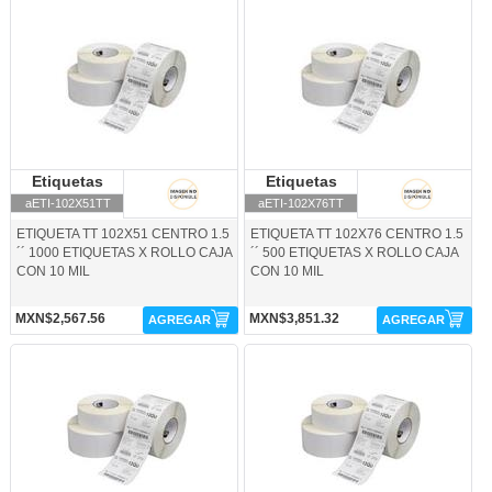
aETI-102X51TT-Etiquetas
aETI-102X76TT-Etiquetas
Etiquetas
Etiquetas
Etiquetas
Etiquetas
aETI-102X51TT
aETI-102X76TT
ETIQUETA TT 102X51 CENTRO 1.5
ETIQUETA TT 102X76 CENTRO 1.5
´´ 1000 ETIQUETAS X ROLLO CAJA
´´ 500 ETIQUETAS X ROLLO CAJA
CON 10 MIL
CON 10 MIL
MXN$2,567.56
MXN$3,851.32
AGREGAR
AGREGAR
aETI-32X24TT3P-Etiquetas
aETI-38X25TT-Etiquetas