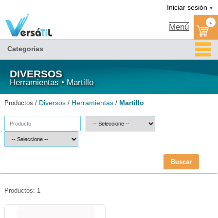
Martillo/Herramientas/Diversos|Versátil TI
Iniciar sesión
▼
+
Menú
Categorías
DIVERSOS
Herramientas • Martillo
Diversos
Herramientas
Martillo
Productos /
/
/
Buscar
Productos: 1
SAN-MART-7047-Santul