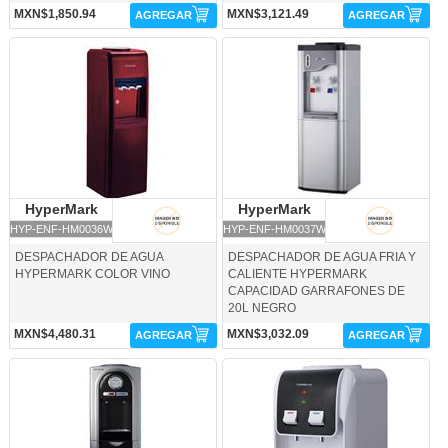
MXN$1,850.94
MXN$3,121.49
AGREGAR
AGREGAR
HYP-ENF-HM0036W-HyperMark
HYP-ENF-HM0037W-HyperMark
HyperMark
HyperMark
HyperMark
HyperMark
HYP-ENF-HM0036W
HYP-ENF-HM0037W
DESPACHADOR DE AGUA
DESPACHADOR DE AGUA FRIA Y
HYPERMARK COLOR VINO
CALIENTE HYPERMARK
CAPACIDAD GARRAFONES DE
20L NEGRO
MXN$4,480.31
MXN$3,032.09
AGREGAR
AGREGAR
HYP-ENF-SCH-HyperMark
HYP-ENF-SGW-HyperMark