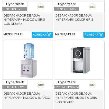
HyperMark
HyperMark
HyperMark
HyperMark
HYP-ENF-CNT
HYP-ENF-CWL
DESPACHADOR DE AGUA
DESPACHADOR DE AGUA
HYPERMARK HM0039W GRIS
HYPERMARK COLOR GRIS
CON NEGRO
MXN$3,741.23
MXN$3,019.43
AGREGAR
AGREGAR
HYP-ENF-FWA-HyperMark
HYP-ENF-HM0027W-HyperMark
HyperMark
HyperMark
HyperMark
HyperMark
HYP-ENF-FWA
HYP-ENF-HM0027W
DESPACHADOR DE AGUA
DESPACHADOR DE AGUA
HYPERMARK HM0021W BLANCO
HYPERMARK HM0027W GRIS
CON NEGRO