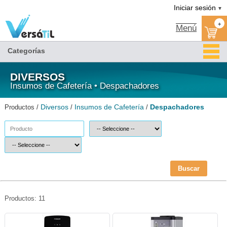
Despachadores/Insumos de Cafetería/Diversos|Versátil TI
Iniciar sesión
▼
+
Menú
Categorías
DIVERSOS
Insumos de Cafetería • Despachadores
Diversos
Insumos de Cafetería
Despachadores
Productos /
/
/
Buscar
Productos: 11
HYP-ENF-BW-HyperMark
HYP-ENF-CLW-HyperMark