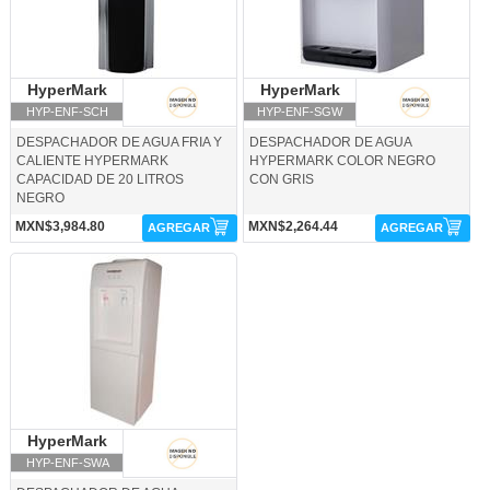
HyperMark
HyperMark
HyperMark
HyperMark
HYP-ENF-SCH
HYP-ENF-SGW
DESPACHADOR DE AGUA FRIA Y
DESPACHADOR DE AGUA
CALIENTE HYPERMARK
HYPERMARK COLOR NEGRO
CAPACIDAD DE 20 LITROS
CON GRIS
NEGRO
MXN$3,984.80
MXN$2,264.44
AGREGAR
AGREGAR
HYP-ENF-SWA-HyperMark
HyperMark
HyperMark
HYP-ENF-SWA