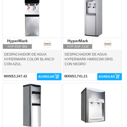
HyperMark
HyperMark
HyperMark
HyperMark
HYP-ENF-BW
HYP-ENF-CLW
DESPACHADOR DE AGUA
DESPACHADOR DE AGUA
HYPERMARK COLOR BLANCO
HYPERMARK HM0023W GRIS
CON AZUL
CON NEGRO
MXN$3,347.42
MXN$3,741.21
AGREGAR
AGREGAR
HYP-ENF-CNT-HyperMark
HYP-ENF-CWL-HyperMark