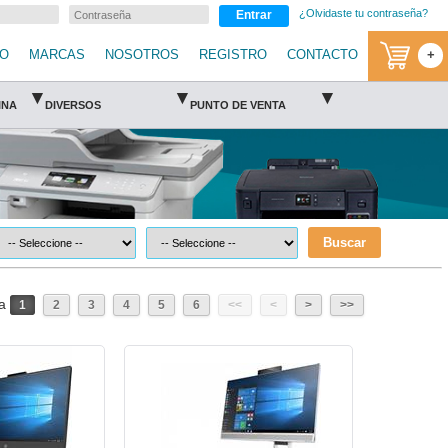
¿Olvidaste tu contraseña?
Entrar
IO
MARCAS
NOSOTROS
REGISTRO
CONTACTO
+
▾
▾
▾
INA
DIVERSOS
PUNTO DE VENTA
Buscar
na
1
2
3
4
5
6
<<
<
>
>>
HP-ALL-3XC76LT-HP