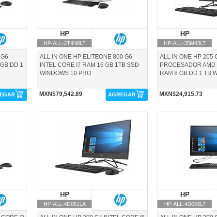
HP
HP
HP
H
HP-ALL-2T4N8LT
HP-ALL-35M43LT
 G6
ALL IN ONE HP ELITEONE 800 G6
ALL IN ONE HP 205 
 GB DD 1
INTEL CORE I7 RAM 16 GB 1TB SSD
PROCESADOR AMD 
WINDOWS 10 PRO
RAM 8 GB DD 1 TB 
MXN$79,542.89
MXN$24,915.73
EGAR
AGREGAR
HP-ALL-4D051LA-HP
HP-ALL-4D056LT-HP
HP
HP
HP
H
HP-ALL-4D051LA
HP-ALL-4D056LT