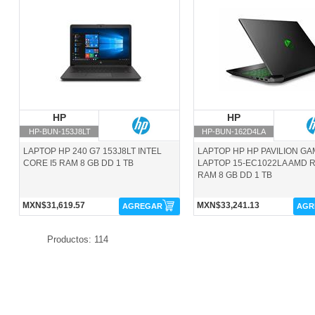
HP-BUN-153J8LT-HP
HP-BUN-162D4LA-HP
HP
HP
HP
HP
HP-BUN-153J8LT
HP-BUN-162D4LA
LAPTOP HP 240 G7 153J8LT INTEL
LAPTOP HP HP PAVILION GA
CORE I5 RAM 8 GB DD 1 TB
LAPTOP 15-EC1022LA AMD 
RAM 8 GB DD 1 TB
MXN$31,619.57
MXN$33,241.13
AGREGAR
AGR
Productos: 114