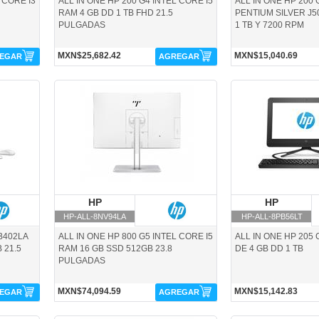
 CORE I3
ALL IN ONE HP 200 G4 INTEL CORE I5
ALL IN ONE HP 200 
RAM 4 GB DD 1 TB FHD 21.5
PENTIUM SILVER J5
PULGADAS
1 TB Y 7200 RPM
MXN$25,682.42
MXN$15,040.69
EGAR
AGREGAR
HP-ALL-8NV94LA-HP
HP-ALL-8PB56LT-HP
HP
HP
HP
H
HP-ALL-8NV94LA
HP-ALL-8PB56LT
-B402LA
ALL IN ONE HP 800 G5 INTEL CORE I5
ALL IN ONE HP 205
 21.5
RAM 16 GB SSD 512GB 23.8
DE 4 GB DD 1 TB
PULGADAS
MXN$74,094.59
MXN$15,142.83
EGAR
AGREGAR