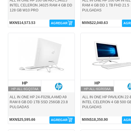
ALL IN ONE HP 200 G8 AIO CJ4025
ALL IN ONE HP 200 G4 INTEL
INTEL CELERON J4025 RAM 4 GB DD
RAM 4 GB DD 1 TB FHD 21.5
128 GB W10 PRO
PULGADAS
MXN$14,573.53
MXN$22,040.63
AGREGAR
AGR
HP-ALL-6GQ37AA-HP
HP-ALL-6GR03AA-HP
HP
HP
HP
HP
HP-ALL-6GQ37AA
HP-ALL-6GR03AA
ALL IN ONE HP 24-F029LA AMD A9
ALL IN ONE HP PAVILION 22
RAM 8 GB DD 1TB SSD 256GB 23.8
INTEL CELERON 4 GB 500 GB
PULGADAS
PULGADAS
MXN$25,595.66
MXN$18,350.90
AGREGAR
AGR