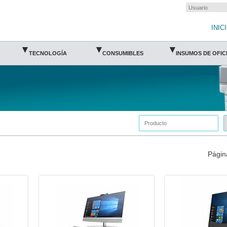
INIC
▾
▾
▾
TECNOLOGÍA
CONSUMIBLES
INSUMOS DE OFIC
Pági
HP-ALL-2T4N8LT-HP
HP-ALL-35M43LT-HP