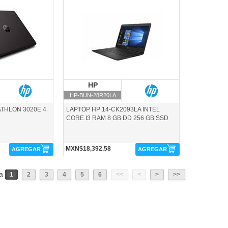
HP-BUN-28R20LA-HP
P
HP
HP
HP-BUN-28R20LA
ATHLON 3020E 4
LAPTOP HP 14-CK2093LA INTEL
CORE I3 RAM 8 GB DD 256 GB SSD
MXN$18,392.58
AGREGAR
AGREGAR
na
1
2
3
4
5
6
<<
<
>
>>