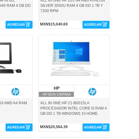
G4 INTEL
ALL IN ONE HP 205 G4 AMD ATHLON
040 RAM 4 GB DD
SILVER 3050U RAM 4 GB DD 1 TB Y
7200 RPM
MXN$15,040.69
AGREGAR
AGREGAR
HP-BUN-140P8AA-HP
P
HP
HP
HP-BUN-140P8AA
 G3 AMD A4 RAM
ALL IN ONE HP 21-B0015LA
PROCESADOR INTEL CORE I3 RAM 4
GB DD 1 TB WINDOWS 10 HOME
MXN$20,584.39
AGREGAR
AGREGAR