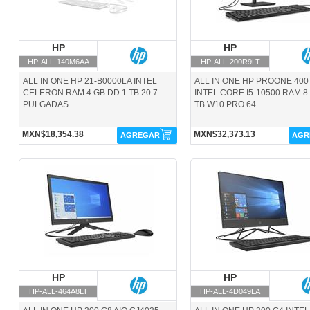
HP
HP
HP
HP
HP-ALL-140M6AA
HP-ALL-200R9LT
ALL IN ONE HP 21-B0000LA INTEL
ALL IN ONE HP PROONE 400
CELERON RAM 4 GB DD 1 TB 20.7
INTEL CORE I5-10500 RAM 8
PULGADAS
TB W10 PRO 64
MXN$18,354.38
MXN$32,373.13
AGREGAR
AGR
HP-ALL-464A8LT-HP
HP-ALL-4D049LA-HP
HP
HP
HP
HP
HP-ALL-464A8LT
HP-ALL-4D049LA