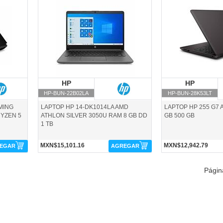
HP-BUN-22B02LA-HP
HP-BUN-28K53LT-HP
HP
HP
HP
H
HP-BUN-22B02LA
HP-BUN-28K53LT
MING
LAPTOP HP 14-DK1014LA AMD
LAPTOP HP 255 G7 
RYZEN 5
ATHLON SILVER 3050U RAM 8 GB DD
GB 500 GB
1 TB
MXN$15,101.16
MXN$12,942.79
EGAR
AGREGAR
Pági