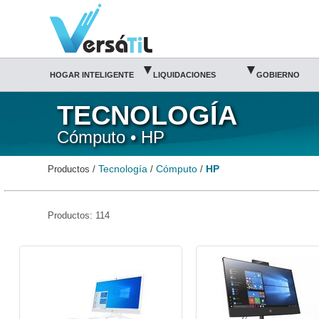
HP/Cómputo/Tecnología(1)|Versátil TI
▾
▾
HOGAR INTELIGENTE
LIQUIDACIONES
GOBIERNO
TECNOLOGÍA
Cómputo • HP
Tecnología
Cómputo
HP
Productos /
/
/
Productos: 114
HP-ALL-140M6AA-HP
HP-ALL-200R9LT-HP