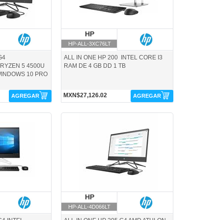
P
HP
HP
HP-ALL-3XC76LT
G4
ALL IN ONE HP 200 INTEL CORE I3
RYZEN 5 4500U
RAM DE 4 GB DD 1 TB
WINDOWS 10 PRO
MXN$27,126.02
AGREGAR
AGREGAR
HP-ALL-4D066LT-HP
P
HP
HP
HP-ALL-4D066LT