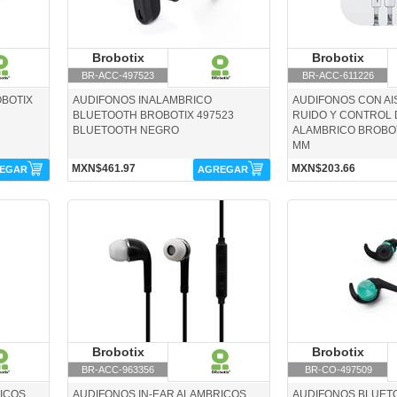
Brobotix
Brobotix
Brobotix
B
BR-ACC-497523
BR-ACC-611226
BOTIX
AUDIFONOS INALAMBRICO
AUDIFONOS CON AI
BLUETOOTH BROBOTIX 497523
RUIDO Y CONTROL
BLUETOOTH NEGRO
ALAMBRICO BROBOTI
MM
MXN$461.97
MXN$203.66
EGAR
AGREGAR
BR-ACC-963356-Brobotix
BR-CO-497509-Broboti
Brobotix
Brobotix
Brobotix
B
BR-ACC-963356
BR-CO-497509
RICOS
AUDIFONOS IN-EAR ALAMBRICOS
AUDIFONOS BLUET