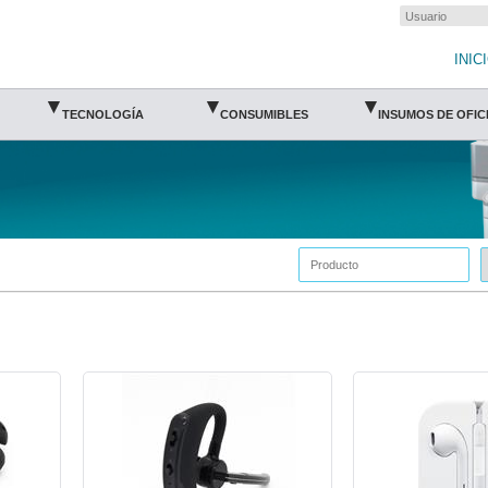
INIC
▾
▾
▾
TECNOLOGÍA
CONSUMIBLES
INSUMOS DE OFIC
BR-ACC-497523-Brobotix
BR-ACC-611226-Brobot