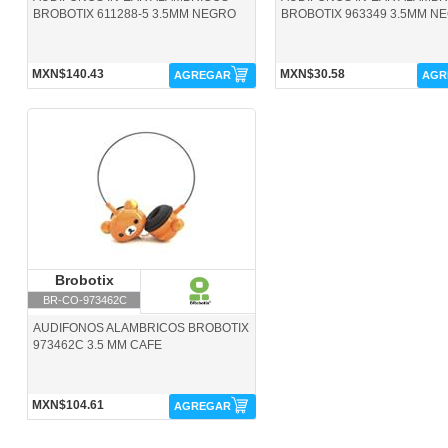
BROBOTIX 611288-5 3.5MM NEGRO
BROBOTIX 963349 3.5MM N
MXN$140.43
MXN$30.58
AGREGAR
AGR
BR-CO-973462C-Brobotix
Brobotix
Brobotix
BR-CO-973462C
AUDIFONOS ALAMBRICOS BROBOTIX
973462C 3.5 MM CAFE
MXN$104.61
AGREGAR