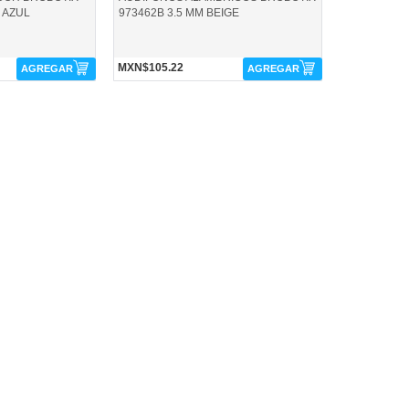
 AZUL
973462B 3.5 MM BEIGE
MXN$105.22
AGREGAR
AGREGAR