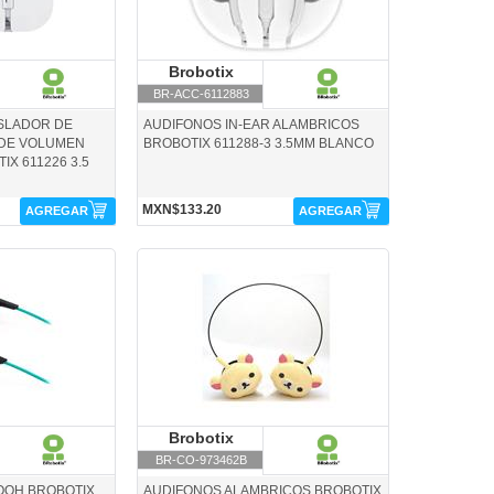
robotix
Brobotix
Brobotix
BR-ACC-6112883
SLADOR DE
AUDIFONOS IN-EAR ALAMBRICOS
 DE VOLUMEN
BROBOTIX 611288-3 3.5MM BLANCO
X 611226 3.5
MXN$133.20
AGREGAR
AGREGAR
x
BR-CO-973462B-Brobotix
robotix
Brobotix
Brobotix
BR-CO-973462B
OOH BROBOTIX
AUDIFONOS ALAMBRICOS BROBOTIX