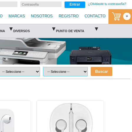
¿Olvidaste tu contraseña?
Entrar
IO
MARCAS
NOSOTROS
REGISTRO
CONTACTO
+
▾
▾
▾
INA
DIVERSOS
PUNTO DE VENTA
Buscar
ix
BR-ACC-6112883-Brobotix