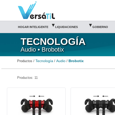
Brobotix/Audio/Tecnología|Versátil TI
▾
▾
HOGAR INTELIGENTE
LIQUIDACIONES
GOBIERNO
TECNOLOGÍA
Audio • Brobotix
Tecnología
Audio
Brobotix
Productos /
/
/
Productos: 11
BR-ACC-497486-Brobotix
BR-ACC-497516-Brobotix