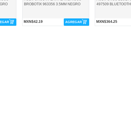
EGRO
BROBOTIX 963356 3.5MM NEGRO
497509 BLUETOOTH
MXN$42.19
MXN$364.25
EGAR
AGREGAR