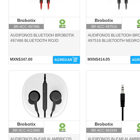
Brobotix
Brobotix
Brobotix
Brobotix
BR-ACC-497486
BR-ACC-497516
AUDIFONOS BLUETOOH BROBOTIX
AUDIFONOS BLUETOOH BRO
497486 BLUETOOTH ROJO
497516 BLUETOOTH NEGRO
MXN$347.00
MXN$414.05
AGREGAR
AGR
BR-ACC-6112885-Brobotix
BR-ACC-963349-Brobotix
Brobotix
Brobotix
Brobotix
Brobotix
BR-ACC-6112885
BR-ACC-963349
AUDIFONOS IN-EAR ALAMBRICOS
AUDIFONOS IN-EAR ALAMB