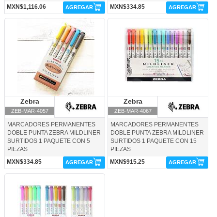
MXN$1,116.06
MXN$334.85
AGREGAR
AGREGAR
ZEB-MAR-4057-Zebra
ZEB-MAR-4067-Zebra
Zebra
Zebra
Zebra
Zebra
ZEB-MAR-4057
ZEB-MAR-4067
MARCADORES PERMANENTES
MARCADORES PERMANENTES
DOBLE PUNTA ZEBRA MILDLINER
DOBLE PUNTA ZEBRA MILDLINER
SURTIDOS 1 PAQUETE CON 5
SURTIDOS 1 PAQUETE CON 15
PIEZAS
PIEZAS
MXN$334.85
MXN$915.25
AGREGAR
AGREGAR
ZEB-MAR-4068-Zebra