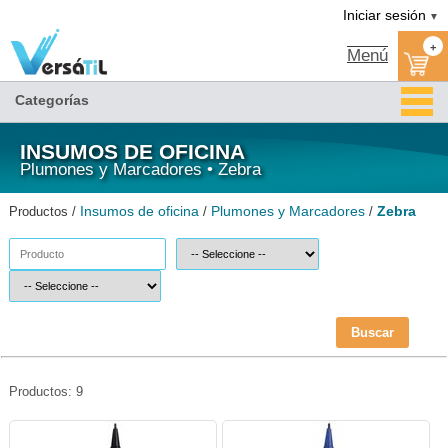
Zebra/Plumones y Marcadores/Insumos de oficina|Versátil TI
Iniciar sesión
▼
+
Menú
Categorías
INSUMOS DE OFICINA
Plumones y Marcadores • Zebra
Insumos de oficina
Plumones y Marcadores
Zebra
Productos /
/
/
Buscar
Productos: 9
ZEB-MAR-4000-Zebra
ZEB-MAR-4001-Zebra