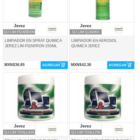
Jerez
Jerez
Jerez
Jerez
QJ-LIM-PIZARRON
QJ-LIM-QJ40454
LIMPIADOR EN SPRAY QUIMICA
LIMPIADOR EN AEROSOL
JEREZ LIM-PIZARRON 250ML
QUIMICA JEREZ
MXN$36.95
MXN$42.36
AGREGAR
AGREGAR
QJ-LIM-TOALLA30-Jerez
QJ-LIM-TOALLITA-Jerez
Jerez
Jerez
Jerez
Jerez
QJ-LIM-TOALLA30
QJ-LIM-TOALLITA