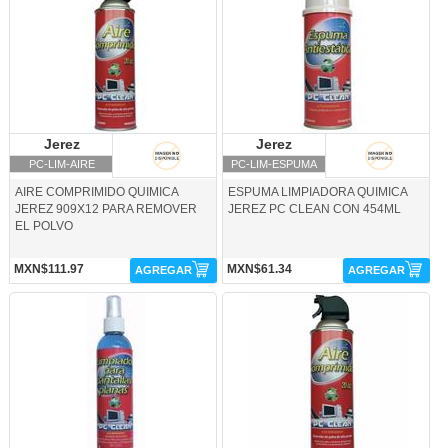
Jerez
Jerez
Jerez
Jerez
PC-LIM-AIRE
PC-LIM-ESPUMA
AIRE COMPRIMIDO QUIMICA
ESPUMA LIMPIADORA QUIMICA
JEREZ 909X12 PARA REMOVER
JEREZ PC CLEAN CON 454ML
EL POLVO
MXN$111.97
MXN$61.34
AGREGAR
AGREGAR
PC-LIM-PANTALLA-Jerez
QJ-LIM-AIR360-Jerez