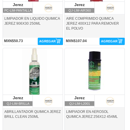
Jerez
Jerez
Jerez
Jerez
PC-LIM-PANTALLA
QJ-LIM-AIR360
LIMPIADOR EN LIQUIDO QUIMICA
AIRE COMPRIMIDO QUIMICA
JEREZ 906X30 250ML
JEREZ 400X12 PARA REMOVER
EL POLVO
MXN$50.73
MXN$107.04
AGREGAR
AGREGAR
QJ-LIM-BRILLA-Jerez
QJ-LIM-L2001-Jerez
Jerez
Jerez
Jerez
Jerez
QJ-LIM-BRILLA
QJ-LIM-L2001
ABRILLANTADOR QUIMICA JEREZ
LIMPIADOR EN AEROSOL
BRILL CLEAN 250ML
QUIMICA JEREZ 256X12 454ML