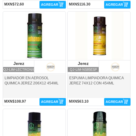
MXN$72.60
MXN$116.30
AGREGAR
AGREGAR
QJ-LIM-LECTRONX-Jerez
QJ-LIM-NS85ESP-Jerez
Jerez
Jerez
Jerez
Jerez
QJ-LIM-LECTRONX
QJ-LIM-NS85ESP
LIMPIADOR EN AEROSOL
ESPUMA LIMPIADORA QUIMICA
QUIMICA JEREZ 206X12 454ML
JEREZ 74X12 CON 454ML
MXN$108.97
MXN$63.10
AGREGAR
AGREGAR
QJ-LIM-PIZARRON-Jerez
QJ-LIM-QJ40454-Jerez