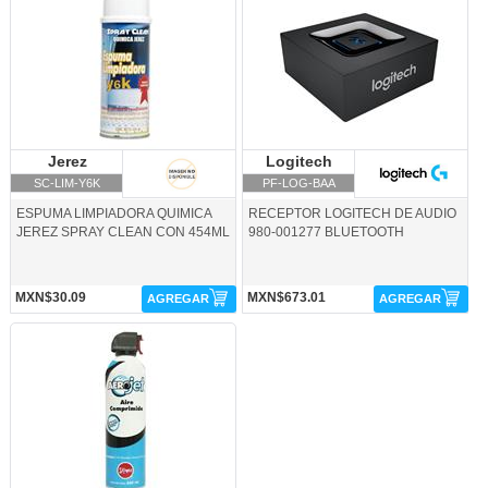
Jerez
Jerez
Logitech
Logitech
SC-LIM-Y6K
PF-LOG-BAA
ESPUMA LIMPIADORA QUIMICA
RECEPTOR LOGITECH DE AUDIO
JEREZ SPRAY CLEAN CON 454ML
980-001277 BLUETOOTH
MXN$30.09
MXN$673.01
AGREGAR
AGREGAR
SIL-AIR-AEROJET-Silimex