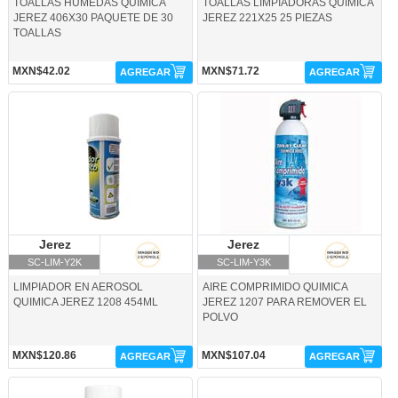
TOALLAS HUMEDAS QUIMICA
TOALLAS LIMPIADORAS QUIMICA
JEREZ 406X30 PAQUETE DE 30
JEREZ 221X25 25 PIEZAS
TOALLAS
MXN$42.02
MXN$71.72
AGREGAR
AGREGAR
SC-LIM-Y2K-Jerez
SC-LIM-Y3K-Jerez
Jerez
Jerez
Jerez
Jerez
SC-LIM-Y2K
SC-LIM-Y3K
LIMPIADOR EN AEROSOL
AIRE COMPRIMIDO QUIMICA
QUIMICA JEREZ 1208 454ML
JEREZ 1207 PARA REMOVER EL
POLVO
MXN$120.86
MXN$107.04
AGREGAR
AGREGAR
SC-LIM-Y6K-Jerez
PF-LOG-BAA-Logitech