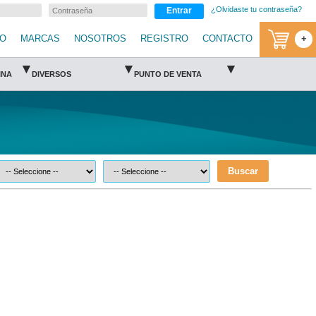
¿Olvidaste tu contraseña?
Entrar
IO
MARCAS
NOSOTROS
REGISTRO
CONTACTO
+
▾
▾
▾
INA
DIVERSOS
PUNTO DE VENTA
Buscar