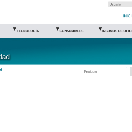
INIC
▾
▾
▾
TECNOLOGÍA
CONSUMIBLES
INSUMOS DE OFIC
dad
ad