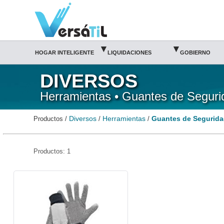
Guantes de Seguridad/Herramientas/Diversos|Versátil TI
▾
▾
HOGAR INTELIGENTE
LIQUIDACIONES
GOBIERNO
DIVERSOS
Herramientas • Guantes de Seguri
Diversos
Herramientas
Guantes de Segurid
Productos /
/
/
Productos: 1
SAN-GUANTE-8416-Santul