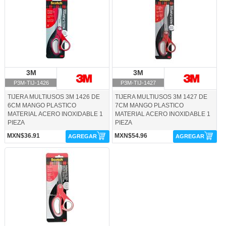
3M
3M
3M
3M
P3M-TIJ-1426
P3M-TIJ-1427
TIJERA MULTIUSOS 3M 1426 DE
TIJERA MULTIUSOS 3M 1427 DE
6CM MANGO PLASTICO
7CM MANGO PLASTICO
MATERIAL ACERO INOXIDABLE 1
MATERIAL ACERO INOXIDABLE 1
PIEZA
PIEZA
MXN$36.91
MXN$54.96
AGREGAR
AGREGAR
P3M-TIJ-1428-3M