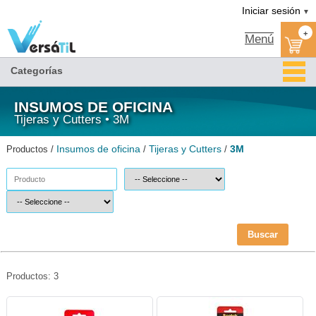
3M/Tijeras y Cutters/Insumos de oficina|Versátil TI
Iniciar sesión
▼
+
Menú
Categorías
INSUMOS DE OFICINA
Tijeras y Cutters • 3M
Insumos de oficina
Tijeras y Cutters
3M
Productos /
/
/
Buscar
Productos: 3
P3M-TIJ-1426-3M
P3M-TIJ-1427-3M