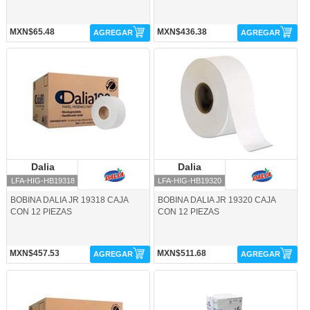
MXN$65.48
MXN$436.38
AGREGAR
AGREGAR
LFA-HIG-HB19318-Dalia
LFA-HIG-HB19320-Dalia
Dalia
Dalia
Dalia
Dalia
LFA-HIG-HB19318
LFA-HIG-HB19320
BOBINA DALIA JR 19318 CAJA
BOBINA DALIA JR 19320 CAJA
CON 12 PIEZAS
CON 12 PIEZAS
MXN$457.53
MXN$511.68
AGREGAR
AGREGAR
LFA-HIG-HB19336-Dalia
LFA-TOAI-TI1970-Dalia