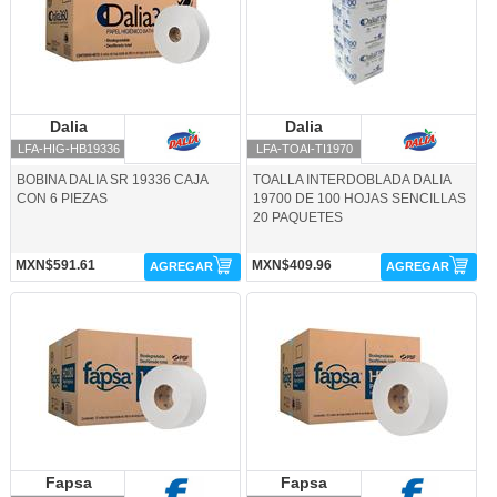
Dalia
Dalia
Dalia
Dalia
LFA-HIG-HB19336
LFA-TOAI-TI1970
BOBINA DALIA SR 19336 CAJA
TOALLA INTERDOBLADA DALIA
CON 6 PIEZAS
19700 DE 100 HOJAS SENCILLAS
20 PAQUETES
MXN$591.61
MXN$409.96
AGREGAR
AGREGAR
LFA-HIG-3318-Fapsa
LFA-HIG-3320-Fapsa
Fapsa
Fapsa
Fapsa
Fapsa