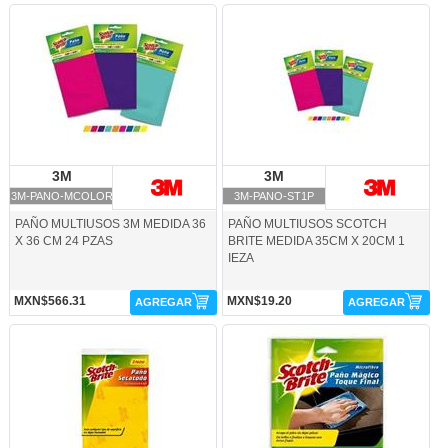
3M-PANO-MCOLOR-3M
3M-PANO-ST1P-3M
3M
3M
3M
3M
3M-PANO-MCOLOR
3M-PANO-ST1P
PAÑO MULTIUSOS 3M MEDIDA 36
PAÑO MULTIUSOS SCOTCH
X 36 CM 24 PZAS
BRITE MEDIDA 35CM X 20CM 1
IEZA
MXN$566.31
MXN$19.20
AGREGAR
AGREGAR
3M-PANO-ST3P-3M
3M-PANO-TMAGICO-3M