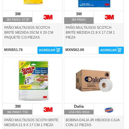
3M
3M
3M
3M
3M-PANO-ST3P
3M-PANO-
TMAGICO
PAÑO MULTIUSOS SCOTCH
PAÑO MULTIUSOS SCOTCH
BRITE MEDIDA 35CM X 20 CM
BRITE MEDIDA 21.9 X 17 CM 1
PAQUETE C/3 PIEZAS
PIEZA
MXN$51.76
MXN$62.08
AGREGAR
AGREGAR
3M-PANO-TSC-3M
LFA-HIG-9316-Dalia
3M
3M
Dalia
Dalia
3M-PANO-TSC
LFA-HIG-9316
PAÑO MULTIUSOS SCOTH BRITE
BOBINA DALIA JR HB19316 CAJA
MEDIDA 21.9 X 17 CM 1 PIEZA
CON 12 PIEZAS