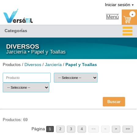
Papel y Toallas/Jarciería/Diversos(1)|Versátil TI
Iniciar sesión
▼
+
Menú
Categorías
DIVERSOS
Jarciería • Papel y Toallas
Diversos
Jarciería
Papel y Toallas
Productos /
/
/
Buscar
Productos: 69
Página
1
2
3
4
<<
<
>
>>