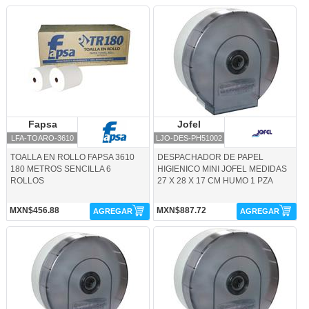
LFA-TOARO-3610-Fapsa
LJO-DES-PH51002-Jofel
Fapsa
Fapsa
Jofel
Jofel
LFA-TOARO-3610
LJO-DES-PH51002
TOALLA EN ROLLO FAPSA 3610
DESPACHADOR DE PAPEL
180 METROS SENCILLA 6
HIGIENICO MINI JOFEL MEDIDAS
ROLLOS
27 X 28 X 17 CM HUMO 1 PZA
MXN$456.88
MXN$887.72
AGREGAR
AGREGAR
LKC-DESH-94202-Kimberly Clark
LKC-DESH-94203-Kimberly Clark