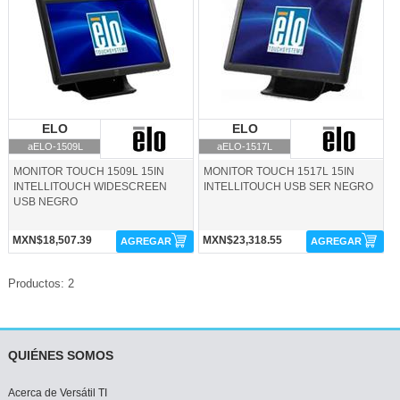
ELO
ELO
ELO
ELO
aELO-1509L
aELO-1517L
MONITOR TOUCH 1509L 15IN
MONITOR TOUCH 1517L 15IN
INTELLITOUCH WIDESCREEN
INTELLITOUCH USB SER NEGRO
USB NEGRO
MXN$18,507.39
MXN$23,318.55
AGREGAR
AGREGAR
Productos: 2
QUIÉNES SOMOS
Acerca de Versátil TI