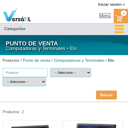
Elo/Computadoras y Terminales/Punto de venta|Versátil TI
Iniciar sesión
▼
+
Menú
Categorías
PUNTO DE VENTA
Computadoras y Terminales • Elo
Punto de venta
Computadoras y Terminales
Elo
Productos /
/
/
Buscar
Productos: 2
aELO-1509L-ELO
aELO-1517L-ELO