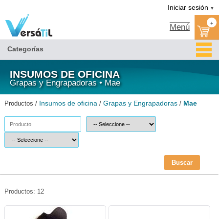
Mae/Grapas y Engrapadoras/Insumos de oficina|Versátil TI
Iniciar sesión
▼
+
Menú
Categorías
INSUMOS DE OFICINA
Grapas y Engrapadoras • Mae
Insumos de oficina
Grapas y Engrapadoras
Mae
Productos /
/
/
Buscar
Productos: 12
MAE-DES-DES15-MAE
MAE-ENG-EESTC-MAE