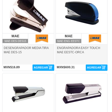
MAE
MAE
MAE
MAE
MAE-DES-DES15
MAE-ENG-EESTC
DESENGRAPADOR MEDIA TIRA
ENGRAPADORA EASY TOUCH
MAE DES-15
MAE EESTC-ORCA
MXN$16.89
MXN$600.31
AGREGAR
AGREGAR
MAE-ENG-EMCT-MAE
MAE-ENG-EMM10S-MAE