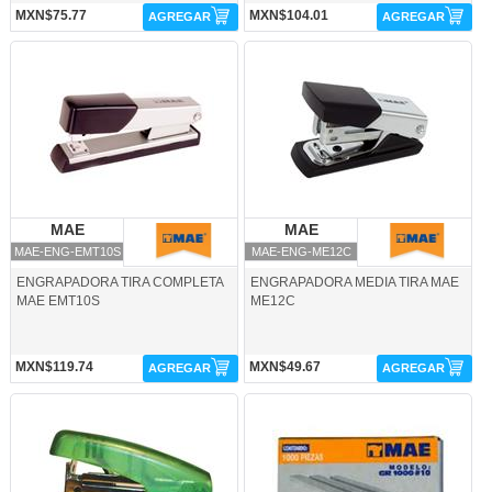
MXN$75.77
MXN$104.01
AGREGAR
AGREGAR
MAE-ENG-EMT10S-MAE
MAE-ENG-ME12C-MAE
MAE
MAE
MAE
MAE
MAE-ENG-EMT10S
MAE-ENG-ME12C
ENGRAPADORA TIRA COMPLETA
ENGRAPADORA MEDIA TIRA MAE
MAE EMT10S
ME12C
MXN$119.74
MXN$49.67
AGREGAR
AGREGAR
MAE-ENG-MEK26-MAE
MAE-GRA-GR10-MAE