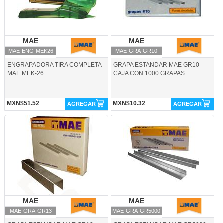
MAE
MAE
MAE
MAE
MAE-ENG-MEK26
MAE-GRA-GR10
ENGRAPADORA TIRA COMPLETA
GRAPA ESTANDAR MAE GR10
MAE MEK-26
CAJA CON 1000 GRAPAS
MXN$51.52
MXN$10.32
AGREGAR
AGREGAR
MAE-GRA-GR13-MAE
MAE-GRA-GR5000-MAE
MAE
MAE
MAE
MAE
MAE-GRA-GR13
MAE-GRA-GR5000