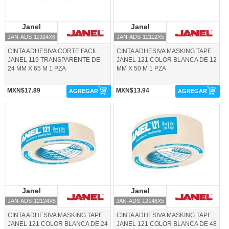
Janel
Janel
Janel
Janel
JAN-ADS-11924X6
JAN-ADS-12112X5
CINTA ADHESIVA CORTE FACIL
CINTA ADHESIVA MASKING TAPE
JANEL 119 TRANSPARENTE DE
JANEL 121 COLOR BLANCA DE 12
24 MM X 65 M 1 PZA
MM X 50 M 1 PZA
MXN$17.89
MXN$13.94
AGREGAR
AGREGAR
JAN-ADS-12124X5-Janel
JAN-ADS-12148X5-Janel
Janel
Janel
Janel
Janel
JAN-ADS-12124X5
JAN-ADS-12148X5
CINTA ADHESIVA MASKING TAPE
CINTA ADHESIVA MASKING TAPE
JANEL 121 COLOR BLANCA DE 24
JANEL 121 COLOR BLANCA DE 48