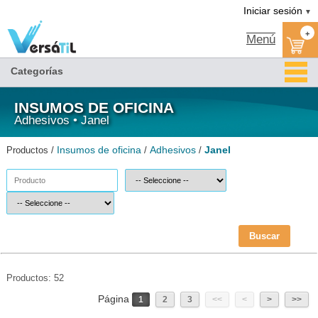
Janel/Adhesivos/Insumos de oficina(1)|Versátil TI
Iniciar sesión
▼
+
Menú
Categorías
INSUMOS DE OFICINA
Adhesivos • Janel
Insumos de oficina
Adhesivos
Janel
Productos /
/
/
Buscar
Productos: 52
Página
1
2
3
<<
<
>
>>