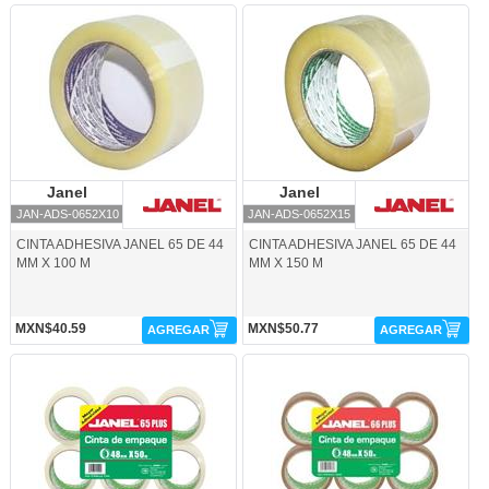
JAN-ADS-0652X10-Janel
JAN-ADS-0652X15-Janel
Janel
Janel
Janel
Janel
JAN-ADS-0652X10
JAN-ADS-0652X15
CINTA ADHESIVA JANEL 65 DE 44
CINTA ADHESIVA JANEL 65 DE 44
MM X 100 M
MM X 150 M
MXN$40.59
MXN$50.77
AGREGAR
AGREGAR
JAN-ADS-0664850-Janel
JAN-ADS-06648X5-Janel