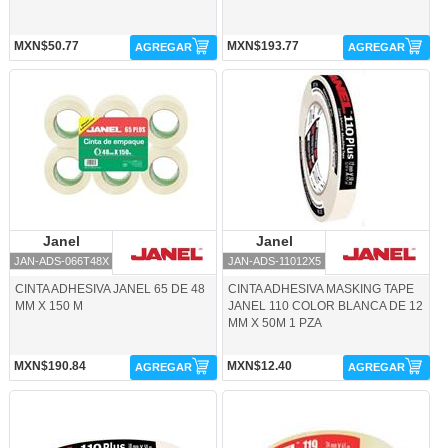
MXN$50.77
MXN$193.77
AGREGAR
AGREGAR
JAN-ADS-066T48X-Janel
JAN-ADS-11012X5-Janel
Janel
Janel
Janel
Janel
JAN-ADS-066T48X
JAN-ADS-11012X5
CINTA ADHESIVA JANEL 65 DE 48
CINTA ADHESIVA MASKING TAPE
MM X 150 M
JANEL 110 COLOR BLANCA DE 12
MM X 50M 1 PZA
MXN$190.84
MXN$12.40
AGREGAR
AGREGAR
JAN-ADS-11018X5-Janel
JAN-ADS-11024X5-Janel