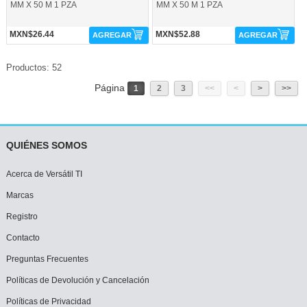
MM X 50 M 1 PZA
MM X 50 M 1 PZA
MXN$26.44
MXN$52.88
AGREGAR
AGREGAR
Productos: 52
Página
1
2
3
<<
<
>
>>
QUIÉNES SOMOS
Acerca de Versátil TI
Marcas
Registro
Contacto
Preguntas Frecuentes
Políticas de Devolución y Cancelación
Políticas de Privacidad