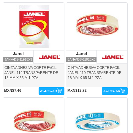
JAN-ADS-11918X3-Janel
JAN-ADS-11918X6-Janel
Janel
Janel
Janel
Janel
JAN-ADS-11918X3
JAN-ADS-11918X6
CINTA ADHESIVA CORTE FACIL
CINTA ADHESIVA CORTE FACIL
JANEL 119 TRANSPARENTE DE
JANEL 119 TRANSPARENTE DE
18 MM X 33 M 1 PZA
18 MM X 65 M 1 PZA
MXN$7.46
MXN$13.72
AGREGAR
AGREGAR
JAN-ADS-11924X6-Janel
JAN-ADS-12112X5-Janel