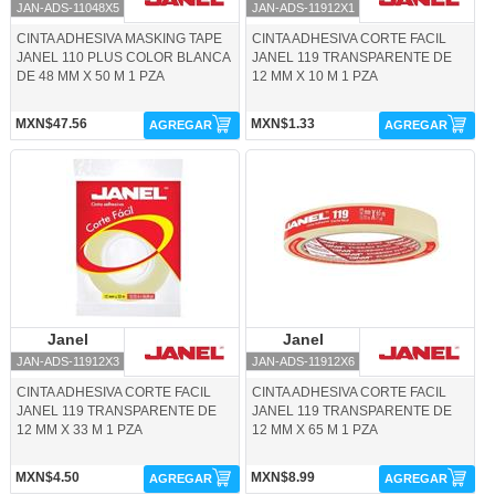
JAN-ADS-11048X5
JAN-ADS-11912X1
CINTA ADHESIVA MASKING TAPE
CINTA ADHESIVA CORTE FACIL
JANEL 110 PLUS COLOR BLANCA
JANEL 119 TRANSPARENTE DE
DE 48 MM X 50 M 1 PZA
12 MM X 10 M 1 PZA
MXN$47.56
MXN$1.33
AGREGAR
AGREGAR
JAN-ADS-11912X3-Janel
JAN-ADS-11912X6-Janel
Janel
Janel
Janel
Janel
JAN-ADS-11912X3
JAN-ADS-11912X6
CINTA ADHESIVA CORTE FACIL
CINTA ADHESIVA CORTE FACIL
JANEL 119 TRANSPARENTE DE
JANEL 119 TRANSPARENTE DE
12 MM X 33 M 1 PZA
12 MM X 65 M 1 PZA
MXN$4.50
MXN$8.99
AGREGAR
AGREGAR