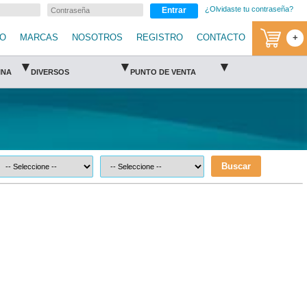
¿Olvidaste tu contraseña?
Entrar
IO
MARCAS
NOSOTROS
REGISTRO
CONTACTO
+
▾
▾
▾
INA
DIVERSOS
PUNTO DE VENTA
Buscar