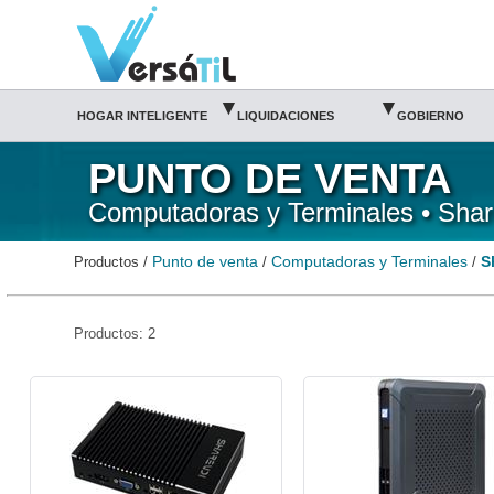
Share VDI/Computadoras y Terminales/Punto de venta|Versátil TI
▾
▾
HOGAR INTELIGENTE
LIQUIDACIONES
GOBIERNO
PUNTO DE VENTA
Computadoras y Terminales • Sha
Punto de venta
Computadoras y Terminales
S
Productos /
/
/
Productos: 2
aSUND-K1-ShareVDI
aSUND-K680-ShareVDI