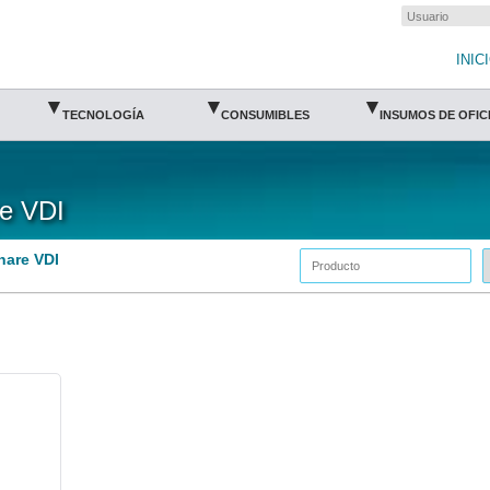
INIC
▾
▾
▾
TECNOLOGÍA
CONSUMIBLES
INSUMOS DE OFIC
re VDI
hare VDI