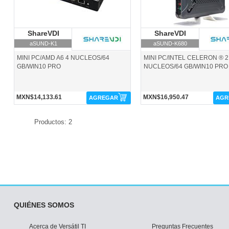
ShareVDI
ShareVDI
ShareVDI
ShareVDI
aSUND-K1
aSUND-K680
MINI PC/AMD A6 4 NUCLEOS/64
MINI PC/INTEL CELERON ® 2
GB/WIN10 PRO
NUCLEOS/64 GB/WIN10 PRO
MXN$14,133.61
MXN$16,950.47
AGREGAR
AGR
Productos: 2
QUIÉNES SOMOS
Acerca de Versátil TI
Preguntas Frecuentes