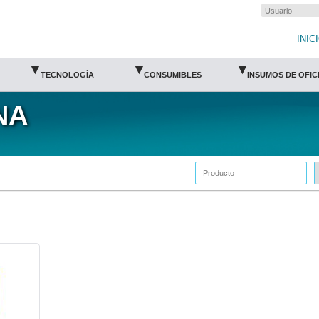
INIC
▾
▾
▾
TECNOLOGÍA
CONSUMIBLES
INSUMOS DE OFIC
NA