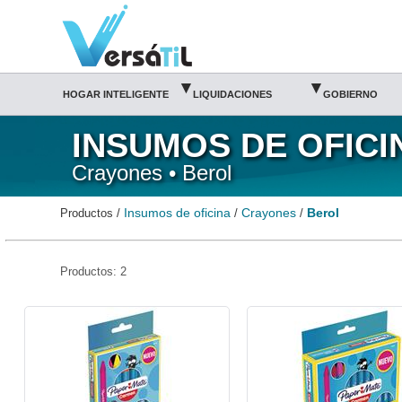
Berol/Crayones/Insumos de oficina|Versátil TI
▾
▾
HOGAR INTELIGENTE
LIQUIDACIONES
GOBIERNO
INSUMOS DE OFICI
Crayones • Berol
Insumos de oficina
Crayones
Berol
Productos /
/
/
Productos: 2
BER-CRA-1981646-Berol
BER-CRA-1981648-Berol