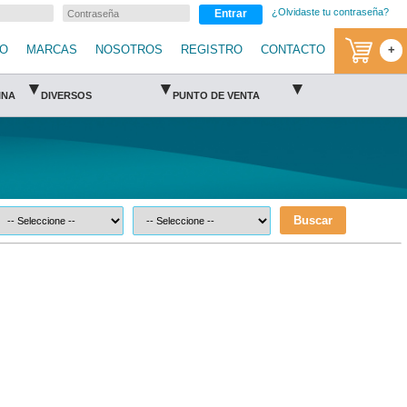
¿Olvidaste tu contraseña?
Entrar
IO
MARCAS
NOSOTROS
REGISTRO
CONTACTO
+
▾
▾
▾
INA
DIVERSOS
PUNTO DE VENTA
Buscar