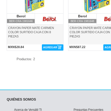
Berol
Berol
Berol
Berol
BER-CRA-1981646
BER-CRA-1981648
CRAYON PAPER MATE CARMEN
CRAYON PAPER MATE CAR
COLOR SURTIDO CAJA CON 8
COLOR SURTIDO CAJA CON 
PIEZAS
PIEZAS
MXN$28.84
MXN$87.22
AGREGAR
AGR
Productos: 2
QUIÉNES SOMOS
Acerca de Versátil TI
Preguntas Frecuentes