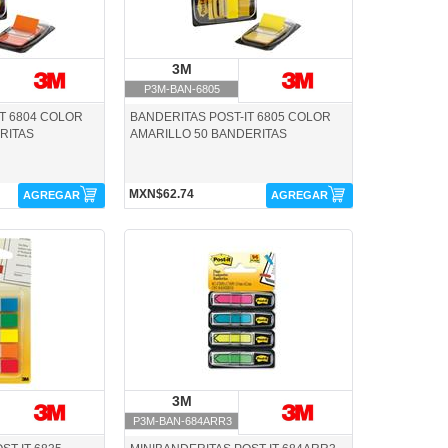
M
3M
3M
P3M-BAN-6805
T 6804 COLOR
BANDERITAS POST-IT 6805 COLOR
RITAS
AMARILLO 50 BANDERITAS
MXN$62.74
AGREGAR
AGREGAR
P3M-BAN-684ARR3-3M
M
3M
3M
P3M-BAN-684ARR3