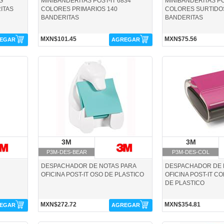
G
MINIBANDERITAS POST-IT 6834
MINIBANDERITAS PO
ITAS
COLORES PRIMARIOS 140
COLORES SURTIDO
BANDERITAS
BANDERITAS
MXN$101.45
MXN$75.56
EGAR
AGREGAR
P3M-DES-BEAR-3M
P3M-DES-COL-3M
3M
3M
3M
3
P3M-DES-BEAR
P3M-DES-COL
DESPACHADOR DE NOTAS PARA
DESPACHADOR DE 
OFICINA POST-IT OSO DE PLASTICO
OFICINA POST-IT C
DE PLASTICO
MXN$272.72
MXN$354.81
EGAR
AGREGAR