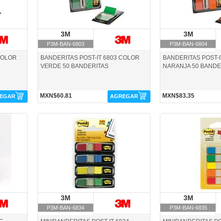
3M
3M
3M
3
P3M-BAN-6803
P3M-BAN-6804
COLOR
BANDERITAS POST-IT 6803 COLOR
BANDERITAS POST-I
VERDE 50 BANDERITAS
NARANJA 50 BANDE
MXN$60.81
MXN$83.35
EGAR
AGREGAR
P3M-BAN-6834-3M
P3M-BAN-6835-3M
3M
3M
3M
3
P3M-BAN-6834
P3M-BAN-6835