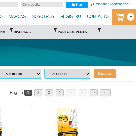
¿Olvidaste tu contraseña?
Entrar
IO
MARCAS
NOSOTROS
REGISTRO
CONTACTO
+
▾
▾
▾
INA
DIVERSOS
PUNTO DE VENTA
Buscar
Página
1
2
3
4
<<
<
>
>>
P3M-BAN-6805-3M