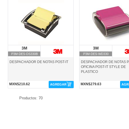
P3M-DES-DS330B-3M
P3M-DES-WD330-3M
3M
3M
3M
3M
P3M-DES-DS330B
P3M-DES-WD330
DESPACHADOR DE NOTAS POST-IT
DESPACHADOR DE NOTAS 
OFICINA POST-IT STYLE DE
PLASTICO
MXN$210.62
MXN$279.63
AGREGAR
AGR
Productos: 70