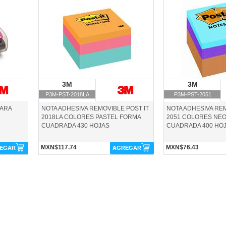
P3M-PST-2018LA-3M
P3M-PST-2051-3M
3M
3M
3M
3
P3M-PST-2018LA
P3M-PST-2051
PARA
NOTA ADHESIVA REMOVIBLE POST IT
NOTA ADHESIVA REM
2018LA COLORES PASTEL FORMA
2051 COLORES NE
CUADRADA 430 HOJAS
CUADRADA 400 HO
MXN$117.74
MXN$76.43
EGAR
AGREGAR