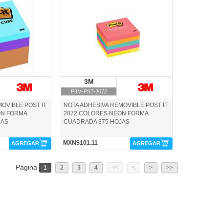
P3M-PST-2072-3M
M
3M
3M
P3M-PST-2072
OVIBLE POST IT
NOTA ADHESIVA REMOVIBLE POST IT
ON FORMA
2072 COLORES NEON FORMA
JAS
CUADRADA 375 HOJAS
MXN$101.11
AGREGAR
AGREGAR
Página
1
2
3
4
<<
<
>
>>