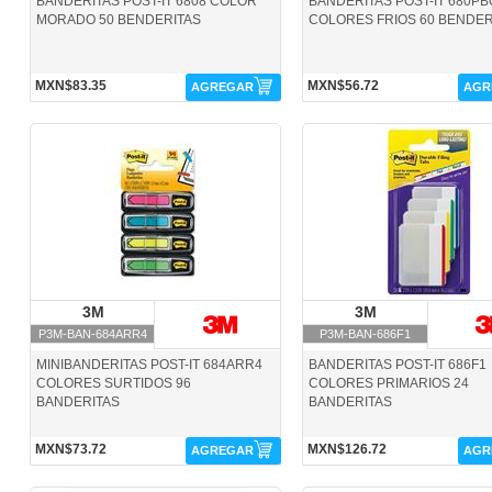
BANDERITAS POST-IT 6808 COLOR
BANDERITAS POST-IT 680PB
MORADO 50 BENDERITAS
COLORES FRIOS 60 BENDER
MXN$83.35
MXN$56.72
AGREGAR
AGR
P3M-BAN-684ARR4-3M
P3M-BAN-686F1-3M
3M
3M
3M
3M
P3M-BAN-684ARR4
P3M-BAN-686F1
MINIBANDERITAS POST-IT 684ARR4
BANDERITAS POST-IT 686F1
COLORES SURTIDOS 96
COLORES PRIMARIOS 24
BANDERITAS
BANDERITAS
MXN$73.72
MXN$126.72
AGREGAR
AGR