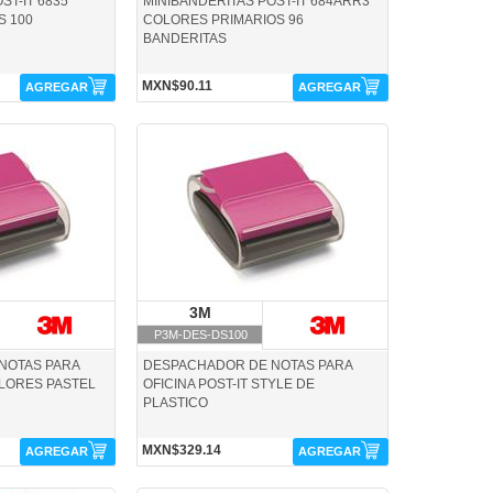
ST-IT 6835
MINIBANDERITAS POST-IT 684ARR3
S 100
COLORES PRIMARIOS 96
BANDERITAS
MXN$90.11
AGREGAR
AGREGAR
P3M-DES-DS100-3M
M
3M
3M
P3M-DES-DS100
NOTAS PARA
DESPACHADOR DE NOTAS PARA
OLORES PASTEL
OFICINA POST-IT STYLE DE
PLASTICO
MXN$329.14
AGREGAR
AGREGAR