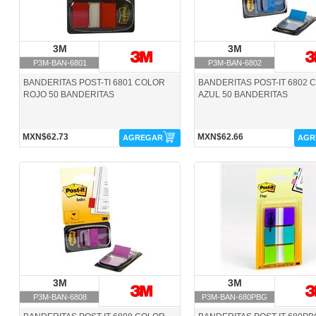
3M
3M
3M
3M
P3M-BAN-6801
P3M-BAN-6802
BANDERITAS POST-TI 6801 COLOR
BANDERITAS POST-IT 6802 
ROJO 50 BANDERITAS
AZUL 50 BANDERITAS
MXN$62.73
MXN$62.66
AGREGAR
AGR
P3M-BAN-6808-3M
P3M-BAN-680PBG-3M
3M
3M
3M
3M
P3M-BAN-6808
P3M-BAN-680PBG