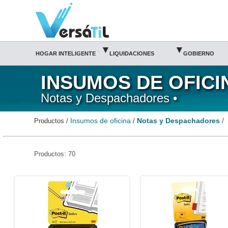
Notas y Despachadores/Insumos de oficina(1)|Versátil TI
▾
▾
HOGAR INTELIGENTE
LIQUIDACIONES
GOBIERNO
INSUMOS DE OFICI
Notas y Despachadores •
Insumos de oficina
Notas y Despachadores
Productos /
/
/
Productos: 70
P3M-BAN-6801-3M
P3M-BAN-6802-3M