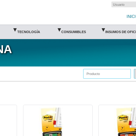
INIC
▾
▾
▾
TECNOLOGÍA
CONSUMIBLES
INSUMOS DE OFIC
NA
P3M-BAN-6803-3M
P3M-BAN-6804-3M