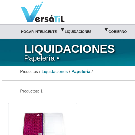
Papelería/Liquidaciones|Versátil TI
▾
▾
HOGAR INTELIGENTE
LIQUIDACIONES
GOBIERNO
LIQUIDACIONES
Papelería •
Liquidaciones
Papelería
Productos /
/
/
Productos: 1
SCR-CUA-Zinc-Scribe