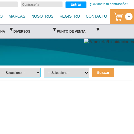
¿Olvidaste tu contraseña?
Entrar
IO
MARCAS
NOSOTROS
REGISTRO
CONTACTO
+
▾
▾
▾
INA
DIVERSOS
PUNTO DE VENTA
Buscar