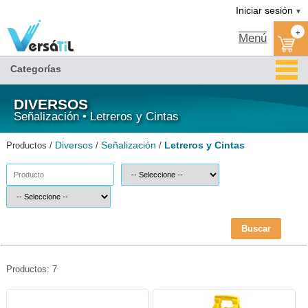
Letreros y Cintas/Señalización/Diversos|Versátil TI
Iniciar sesión
▼
+
Menú
Categorías
DIVERSOS
Señalización • Letreros y Cintas
Diversos
Señalización
Letreros y Cintas
Productos /
/
/
Buscar
Productos: 7
NAV-ADS-FRAGIL-Navitek
SAB-SEN-PM77002-Sablón