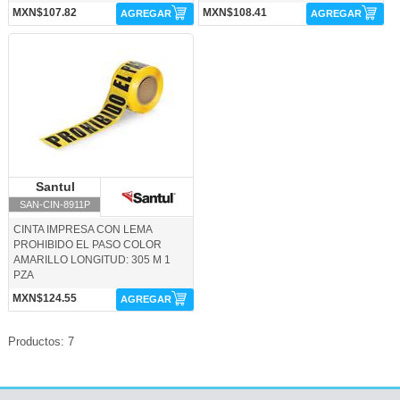
MXN$107.82
MXN$108.41
AGREGAR
AGREGAR
SAN-CIN-8911P-Santul
Santul
Santul
SAN-CIN-8911P
CINTA IMPRESA CON LEMA
PROHIBIDO EL PASO COLOR
AMARILLO LONGITUD: 305 M 1
PZA
MXN$124.55
AGREGAR
Productos: 7