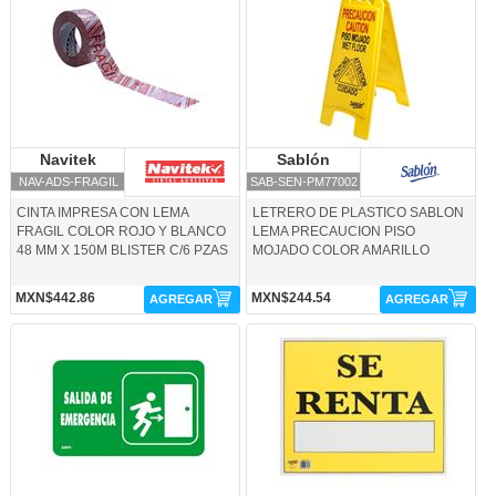
Navitek
Navitek
Sablón
Sablón
NAV-ADS-FRAGIL
SAB-SEN-PM77002
CINTA IMPRESA CON LEMA
LETRERO DE PLASTICO SABLON
FRAGIL COLOR ROJO Y BLANCO
LEMA PRECAUCION PISO
48 MM X 150M BLISTER C/6 PZAS
MOJADO COLOR AMARILLO
MXN$442.86
MXN$244.54
AGREGAR
AGREGAR
SAB-SEN-SE7936-Sablón
SAB-SEN-SEREN-Sablón