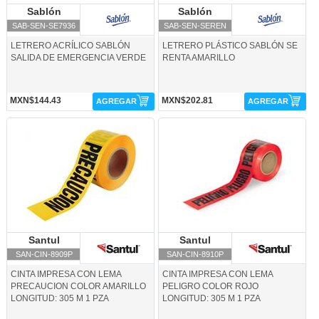
Sablón
Sablón
Sablón
Sablón
SAB-SEN-SE7936
SAB-SEN-SEREN
LETRERO ACRÍLICO SABLÓN
LETRERO PLÁSTICO SABLÓN SE
SALIDA DE EMERGENCIA VERDE
RENTA AMARILLO
MXN$144.43
MXN$202.81
AGREGAR
AGREGAR
SAN-CIN-8909P-Santul
SAN-CIN-8910P-Santul
Santul
Santul
Santul
Santul
SAN-CIN-8909P
SAN-CIN-8910P
CINTA IMPRESA CON LEMA
CINTA IMPRESA CON LEMA
PRECAUCION COLOR AMARILLO
PELIGRO COLOR ROJO
LONGITUD: 305 M 1 PZA
LONGITUD: 305 M 1 PZA