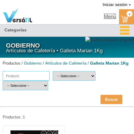
Galleta Marian 1Kg/Artículos de Cafetería/Gobierno|Versátil TI
Iniciar sesión
▼
+
Menú
Categorías
GOBIERNO
Artículos de Cafetería • Galleta Marian 1Kg
Gobierno
Artículos de Cafetería
Galleta Marian 1Kg
Productos /
/
/
Buscar
Productos: 1
MARIAN-22104-Marian