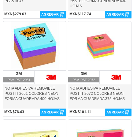
PLASTICO
PASTEL FORMA CUADRADA 430
HOJAS
MXN$279.63
MXN$117.74
AGREGAR
AGREGAR
P3M-PST-2051-3M
P3M-PST-2072-3M
3M
3M
3M
3M
P3M-PST-2051
P3M-PST-2072
NOTA ADHESIVA REMOVIBLE
NOTA ADHESIVA REMOVIBLE
POST IT 2051 COLORES NEON
POST IT 2072 COLORES NEON
FORMA CUADRADA 400 HOJAS
FORMA CUADRADA 375 HOJAS
MXN$76.43
MXN$101.11
AGREGAR
AGREGAR
P3M-PST-3301AU-3M
P3M-PST-3301NEO-3M