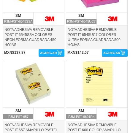
3M
3M
3M
3M
P3M-PST-6545SSA
P3M-PST-6545UC7
NOTA ADHESIVA REMOVIBLE
NOTA ADHESIVA REMOVIBLE
POST IT 6545SSA COLORES
POST IT 6545UC7 COLORES
NEON FORMA CUADRADA 450
ULTRA FORMA CUADRADA 500
HOJAS
HOJAS
MXN$137.87
MXN$142.07
AGREGAR
AGREGAR
P3M-PST-657-3M
P3M-PST-6601PK-3M
3M
3M
3M
3M
P3M-PST-657
P3M-PST-6601PK
NOTA ADHESIVA REMOVIBLE
NOTA ADHESIVA REMOVIBLE
POST IT 657 AMARILLO PASTEL
POST IT 660 COLOR AMARILLO