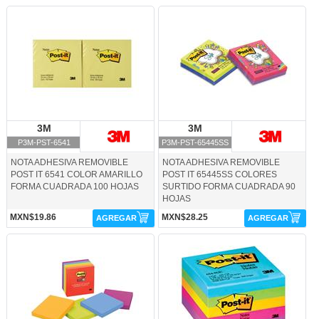
P3M-PST-6541-3M
P3M-PST-65445SS-3M
3M
3M
3M
3M
P3M-PST-6541
P3M-PST-65445SS
NOTA ADHESIVA REMOVIBLE
NOTA ADHESIVA REMOVIBLE
POST IT 6541 COLOR AMARILLO
POST IT 65445SS COLORES
FORMA CUADRADA 100 HOJAS
SURTIDO FORMA CUADRADA 90
HOJAS
MXN$19.86
MXN$28.25
AGREGAR
AGREGAR
P3M-PST-6545SSA-3M
P3M-PST-6545UC7-3M