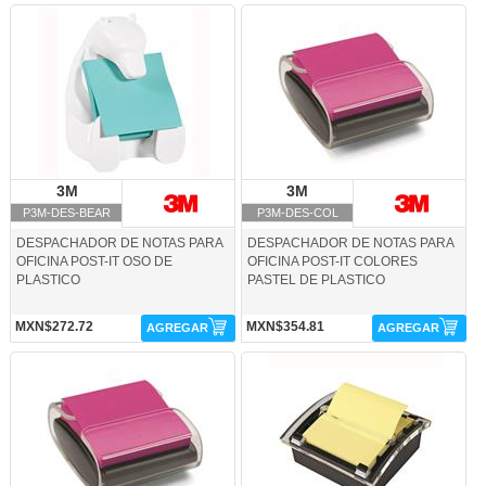
P3M-DES-BEAR-3M
P3M-DES-COL-3M
3M
3M
3M
3M
P3M-DES-BEAR
P3M-DES-COL
DESPACHADOR DE NOTAS PARA
DESPACHADOR DE NOTAS PARA
OFICINA POST-IT OSO DE
OFICINA POST-IT COLORES
PLASTICO
PASTEL DE PLASTICO
MXN$272.72
MXN$354.81
AGREGAR
AGREGAR
P3M-DES-DS100-3M
P3M-DES-DS330B-3M