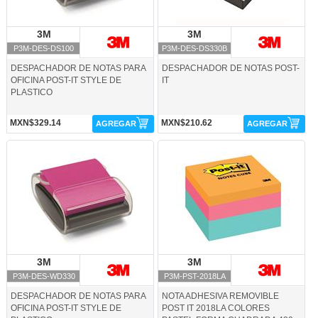
3M
3M
3M
3M
P3M-DES-DS100
P3M-DES-DS330B
DESPACHADOR DE NOTAS PARA
DESPACHADOR DE NOTAS POST-
OFICINA POST-IT STYLE DE
IT
PLASTICO
MXN$329.14
MXN$210.62
AGREGAR
AGREGAR
P3M-DES-WD330-3M
P3M-PST-2018LA-3M
3M
3M
3M
3M
P3M-DES-WD330
P3M-PST-2018LA
DESPACHADOR DE NOTAS PARA
NOTA ADHESIVA REMOVIBLE
OFICINA POST-IT STYLE DE
POST IT 2018LA COLORES