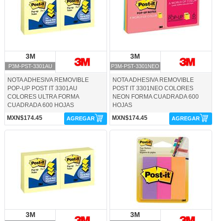
3M
3M
3M
3M
P3M-PST-3301AU
P3M-PST-3301NEO
NOTA ADHESIVA REMOVIBLE
NOTA ADHESIVA REMOVIBLE
POP-UP POST IT 3301AU
POST IT 3301NEO COLORES
COLORES ULTRA FORMA
NEON FORMA CUADRADA 600
CUADRADA 600 HOJAS
HOJAS
MXN$174.45
MXN$174.45
AGREGAR
AGREGAR
P3M-PST-3301YW-3M
P3M-PST-5221-3M
3M
3M
3M
3M