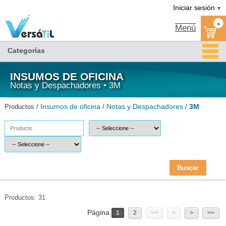
3M/Notas y Despachadores/Insumos de oficina(1)|Versátil TI
Iniciar sesión
▼
+
Menú
Categorías
INSUMOS DE OFICINA
Notas y Despachadores • 3M
Insumos de oficina
Notas y Despachadores
3M
Productos /
/
/
Buscar
Productos: 31
Página
1
2
<<
<
>
>>