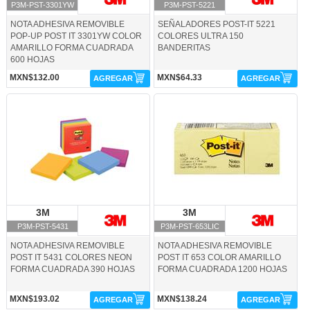
P3M-PST-3301YW
P3M-PST-5221
NOTA ADHESIVA REMOVIBLE
SEÑALADORES POST-IT 5221
POP-UP POST IT 3301YW COLOR
COLORES ULTRA 150
AMARILLO FORMA CUADRADA
BANDERITAS
600 HOJAS
MXN$132.00
MXN$64.33
AGREGAR
AGREGAR
P3M-PST-5431-3M
P3M-PST-653LIC-3M
3M
3M
3M
3M
P3M-PST-5431
P3M-PST-653LIC
NOTA ADHESIVA REMOVIBLE
NOTA ADHESIVA REMOVIBLE
POST IT 5431 COLORES NEON
POST IT 653 COLOR AMARILLO
FORMA CUADRADA 390 HOJAS
FORMA CUADRADA 1200 HOJAS
MXN$193.02
MXN$138.24
AGREGAR
AGREGAR