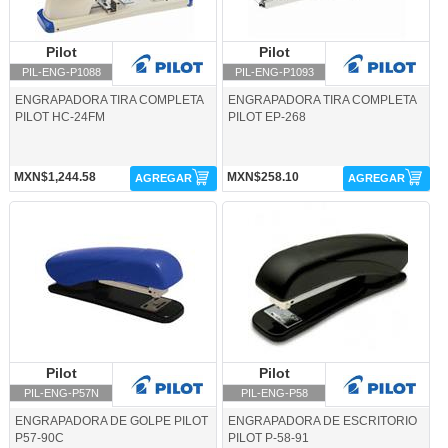
Pilot
Pilot
Pilot
Pilot
PIL-ENG-P1088
PIL-ENG-P1093
ENGRAPADORA TIRA COMPLETA
ENGRAPADORA TIRA COMPLETA
PILOT HC-24FM
PILOT EP-268
MXN$1,244.58
MXN$258.10
AGREGAR
AGREGAR
PIL-ENG-P57N-Pilot
PIL-ENG-P58-Pilot
Pilot
Pilot
Pilot
Pilot
PIL-ENG-P57N
PIL-ENG-P58
ENGRAPADORA DE GOLPE PILOT
ENGRAPADORA DE ESCRITORIO
P57-90C
PILOT P-58-91