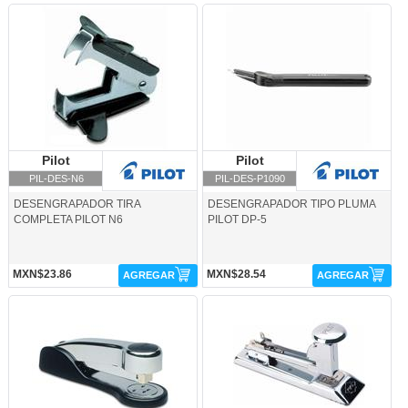
PIL-DES-N6-Pilot
PIL-DES-P1090-Pilot
Pilot
Pilot
Pilot
Pilot
PIL-DES-N6
PIL-DES-P1090
DESENGRAPADOR TIRA
DESENGRAPADOR TIPO PLUMA
COMPLETA PILOT N6
PILOT DP-5
MXN$23.86
MXN$28.54
AGREGAR
AGREGAR
PIL-ENG-2000-Pilot
PIL-ENG-400-Pilot