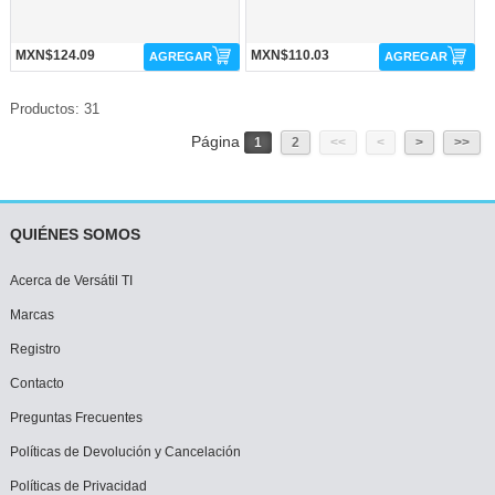
MXN$124.09
MXN$110.03
AGREGAR
AGREGAR
Productos: 31
Página
1
2
<<
<
>
>>
QUIÉNES SOMOS
Acerca de Versátil TI
Marcas
Registro
Contacto
Preguntas Frecuentes
Políticas de Devolución y Cancelación
Políticas de Privacidad