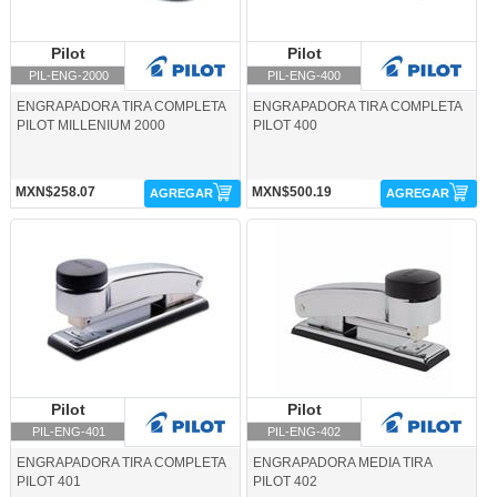
Pilot
Pilot
Pilot
Pilot
PIL-ENG-2000
PIL-ENG-400
ENGRAPADORA TIRA COMPLETA
ENGRAPADORA TIRA COMPLETA
PILOT MILLENIUM 2000
PILOT 400
MXN$258.07
MXN$500.19
AGREGAR
AGREGAR
PIL-ENG-401-Pilot
PIL-ENG-402-Pilot
Pilot
Pilot
Pilot
Pilot
PIL-ENG-401
PIL-ENG-402
ENGRAPADORA TIRA COMPLETA
ENGRAPADORA MEDIA TIRA
PILOT 401
PILOT 402