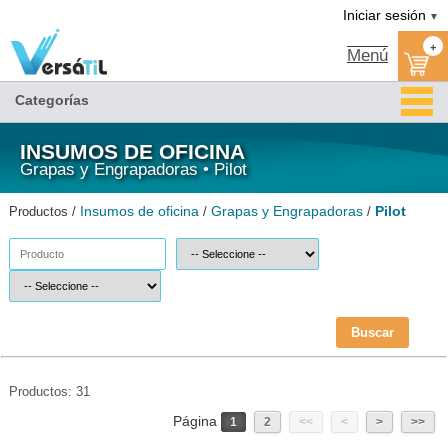
Pilot/Grapas y Engrapadoras/Insumos de oficina(1)|Versátil TI
Iniciar sesión
▼
+
Menú
Categorías
INSUMOS DE OFICINA
Grapas y Engrapadoras • Pilot
Insumos de oficina
Grapas y Engrapadoras
Pilot
Productos /
/
/
Buscar
Productos: 31
Página
1
2
<<
<
>
>>