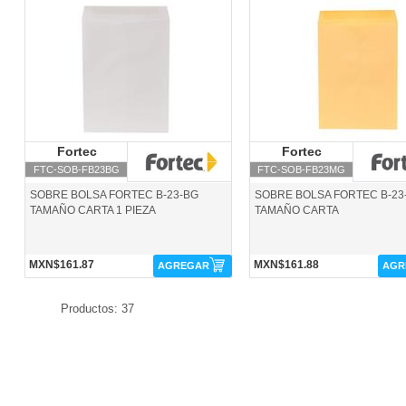
FTC-SOB-FB23BG-Fortec
FTC-SOB-FB23MG-Fortec
Fortec
Fortec
Fortec
Fortec
FTC-SOB-FB23BG
FTC-SOB-FB23MG
SOBRE BOLSA FORTEC B-23-BG
SOBRE BOLSA FORTEC B-23
TAMAÑO CARTA 1 PIEZA
TAMAÑO CARTA
MXN$161.87
MXN$161.88
AGREGAR
AGR
Productos: 37