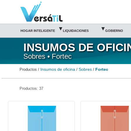
Fortec/Sobres/Insumos de oficina(1)|Versátil TI
▾
▾
HOGAR INTELIGENTE
LIQUIDACIONES
GOBIERNO
INSUMOS DE OFICI
Sobres • Fortec
Insumos de oficina
Sobres
Fortec
Productos /
/
/
Productos: 37
FTC-SOB-9141-Fortec
FTC-SOB-9142-Fortec