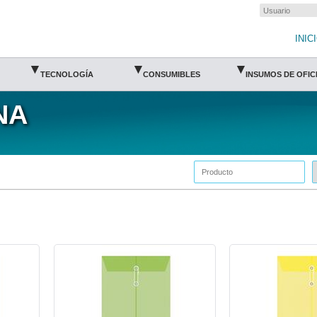
INIC
▾
▾
▾
TECNOLOGÍA
CONSUMIBLES
INSUMOS DE OFIC
NA
FTC-SOB-9143-Fortec
FTC-SOB-9144-Fortec