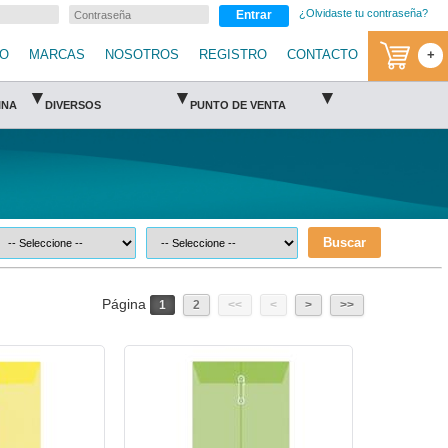
¿Olvidaste tu contraseña?
Entrar
IO
MARCAS
NOSOTROS
REGISTRO
CONTACTO
+
▾
▾
▾
INA
DIVERSOS
PUNTO DE VENTA
Buscar
Página
1
2
<<
<
>
>>
FTC-SOB-9146-Fortec