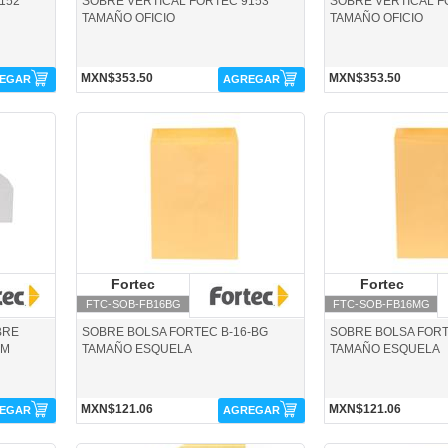
152
SOBRE VERTICAL FORTEC 9153
SOBRE VERTICAL F
TAMAÑO OFICIO
TAMAÑO OFICIO
MXN$353.50
MXN$353.50
EGAR
AGREGAR
FTC-SOB-FB16BG-Fortec
FTC-SOB-FB16MG-For
Fortec
Fortec
Fortec
F
FTC-SOB-FB16BG
FTC-SOB-FB16MG
BRE
SOBRE BOLSA FORTEC B-16-BG
SOBRE BOLSA FORT
CM
TAMAÑO ESQUELA
TAMAÑO ESQUELA
MXN$121.06
MXN$121.06
EGAR
AGREGAR