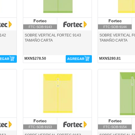
Fortec
Fortec
Fortec
F
FTC-SOB-9143
FTC-SOB-9144
142
SOBRE VERTICAL FORTEC 9143
SOBRE VERTICAL F
TAMAÑO CARTA
TAMAÑO CARTA
MXN$278.50
MXN$280.81
EGAR
AGREGAR
FTC-SOB-9153-Fortec
FTC-SOB-9154-Fortec
Fortec
Fortec
Fortec
F
FTC-SOB-9153
FTC-SOB-9154