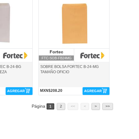
ec
FTC-SOB-FB24MG-Fortec
ortec
Fortec
Fortec
FTC-SOB-FB24MG
EC B-24-BG
SOBRE BOLSA FORTEC B-24-MG
IEZA
TAMAÑO OFICIO
MXN$208.20
AGREGAR
AGREGAR
Página
1
2
<<
<
>
>>