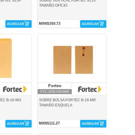
ORTEC 9154
SOBRE VERTICAL FORTEC 9155
TAMAÑO OFICIO
MXN$350.73
AGREGAR
AGREGAR
tec
FTC-SOB-FB16MR-Fortec
ortec
Fortec
Fortec
FTC-SOB-FB16MR
EC B-16-MG
SOBRE BOLSA FORTEC B-16-MR
TAMAÑO ESQUELA
MXN$111.27
AGREGAR
AGREGAR