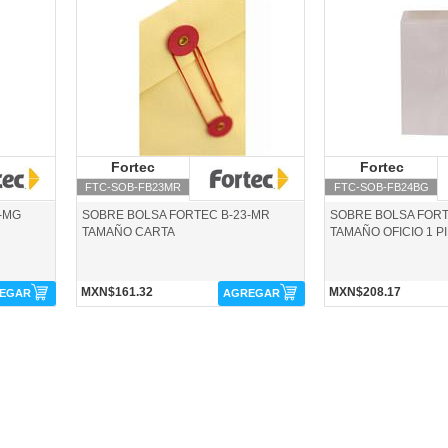
FTC-SOB-FB23MR-Fortec
FTC-SOB-FB24BG-Fort
Fortec
Fortec
Fortec
F
FTC-SOB-FB23MR
FTC-SOB-FB24BG
-MG
SOBRE BOLSA FORTEC B-23-MR
SOBRE BOLSA FORT
TAMAÑO CARTA
TAMAÑO OFICIO 1 P
MXN$161.32
MXN$208.17
EGAR
AGREGAR