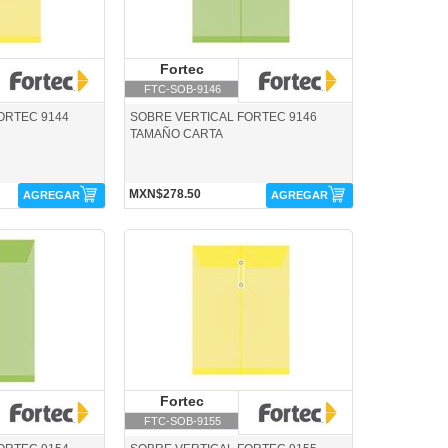
ortec
Fortec
Fortec
FTC-SOB-9146
ORTEC 9144
SOBRE VERTICAL FORTEC 9146
TAMAÑO CARTA
MXN$278.50
AGREGAR
AGREGAR
FTC-SOB-9155-Fortec
ortec
Fortec
Fortec
FTC-SOB-9155