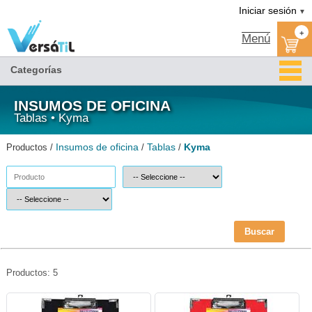
Kyma/Tablas/Insumos de oficina|Versátil TI
Iniciar sesión
▼
+
Menú
Categorías
INSUMOS DE OFICINA
Tablas • Kyma
Insumos de oficina
Tablas
Kyma
Productos /
/
/
Buscar
Productos: 5
KYM-TAB-LINNGR-Kyma
KYM-TAB-LINROJ-Kyma