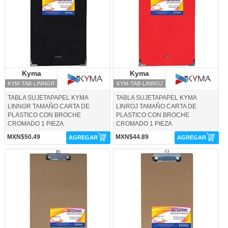
Kyma
Kyma
Kyma
Kyma
KYM-TAB-LINNGR
KYM-TAB-LINROJ
TABLA SUJETAPAPEL KYMA
TABLA SUJETAPAPEL KYMA
LINNGR TAMAÑO CARTA DE
LINROJ TAMAÑO CARTA DE
PLASTICO CON BROCHE
PLASTICO CON BROCHE
CROMADO 1 PIEZA
CROMADO 1 PIEZA
MXN$50.49
MXN$44.89
AGREGAR
AGREGAR
KYM-TAB-MACCTA-Kyma
KYM-TAB-MACESQ-Kyma