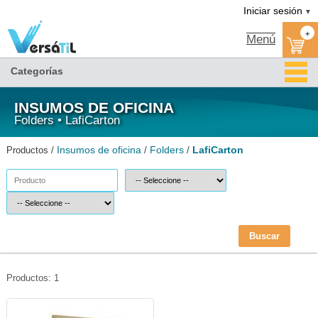
LafiCarton/Folders/Insumos de oficina|Versátil TI
Iniciar sesión
▼
+
Menú
Categorías
INSUMOS DE OFICINA
Folders • LafiCarton
Insumos de oficina
Folders
LafiCarton
Productos /
/
/
Buscar
Productos: 1
LAF-CAR-ECPACCK-LafiCarton