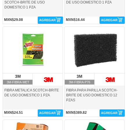
SCOTCH-BRITE DE USO
DE USO DOMESTICO 1 PZA
DOMESTICO 1 PZA
MXN$29.08
MXN$16.44
AGREGAR
AGREGAR
3M-FIBRA-MET-3M
3M-FIBRA-P76-3M
3M
3M
3M
3M
3M-FIBRA-MET
3M-FIBRA-P76
FIBRA METALICA SCOTCH-BRITE
FIBRA PARA PARILLA SCOTCH-
DE USO DOMESTICO 1 PZA
BRITE DE USO DOMESTICO 12
PZAS
MXN$24.51
MXN$389.82
AGREGAR
AGREGAR
3M-FIBRA-P94-3M
3M-FIBRA-P96-3M