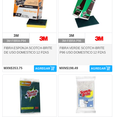
3M
3M
3M
3M
3M-FIBRA-P94
3M-FIBRA-P96
FIBRA ESPONJA SCOTCH-BRITE
FIBRA VERDE SCOTCH-BRITE
DE USO DOMESTICO 12 PZAS
P96 USO DOMESTICO 12 PZAS
MXN$353.75
MXN$198.49
AGREGAR
AGREGAR
3M-FIBRA-VERGI-3M
3M-FIBRABANO-3M