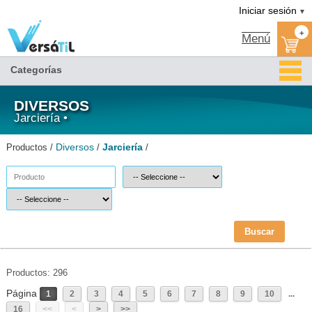
Jarciería/Diversos(1)|Versátil TI
Iniciar sesión
▼
+
Menú
Categorías
DIVERSOS
Jarciería •
Diversos
Jarciería
Productos /
/
/
Buscar
Productos: 296
Página
1
2
3
4
5
6
7
8
9
10
...
16
<<
<
>
>>