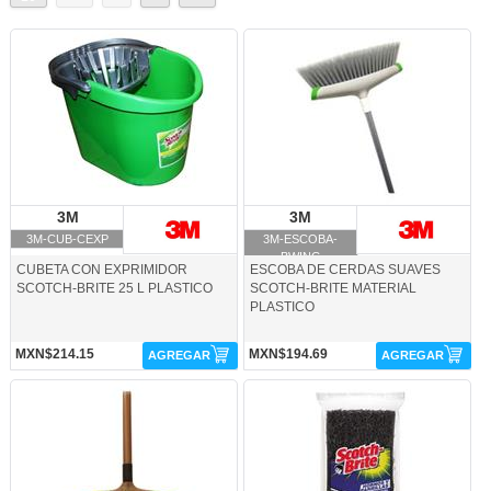
3M-CUB-CEXP-3M
3M-ESCOBA-BWING-3M
3M
3M
3M
3M
3M-CUB-CEXP
3M-ESCOBA-
BWING
CUBETA CON EXPRIMIDOR
ESCOBA DE CERDAS SUAVES
SCOTCH-BRITE 25 L PLASTICO
SCOTCH-BRITE MATERIAL
PLASTICO
MXN$214.15
MXN$194.69
AGREGAR
AGREGAR
3M-ESCOBA-NORY-3M
3M-FIBPARRILLA-3M