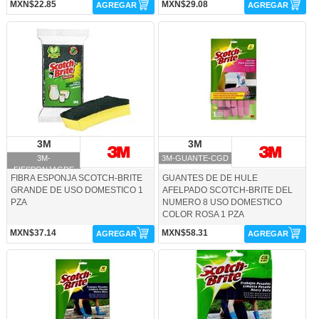
MXN$22.85
MXN$29.08
AGREGAR
AGREGAR
3M-FIESPONJAGDE-3M
3M-GUANTE-CGD-3M
3M
3M
3M
3M
3M-
3M-GUANTE-CGD
FIESPONJAGDE
FIBRA ESPONJA SCOTCH-BRITE
GUANTES DE DE HULE
GRANDE DE USO DOMESTICO 1
AFELPADO SCOTCH-BRITE DEL
PZA
NUMERO 8 USO DOMESTICO
COLOR ROSA 1 PZA
MXN$37.14
MXN$58.31
AGREGAR
AGREGAR
3M-GUANTE-CMD-3M
3M-GUANTE-GRAN-3M