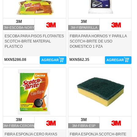
3M
3M
3M
3M
3M-ESCOBA-NORY
3M-FIBPARRILLA
ESCOBA PARA PISOS FLOTANTES
FIBRA PARA HORNOS Y PARILLA
SCOTCH-BRITE MATERIAL
SCOTCH-BRITE DE USO
PLASTICO
DOMESTICO 1 PZA
MXN$286.08
MXN$62.35
AGREGAR
AGREGAR
3M-FIBRA-CERORN-3M
3M-FIBRA-ESP-3M
3M
3M
3M
3M
3M-FIBRA-CERORN
3M-FIBRA-ESP
FIBRA ESPONJA CERO RAYAS
FIBRA ESPONJA SCOTCH-BRITE