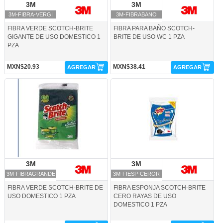
3M
3M
3M
3M
3M-FIBRA-VERGI
3M-FIBRABANO
FIBRA VERDE SCOTCH-BRITE
FIBRA PARA BAÑO SCOTCH-
GIGANTE DE USO DOMESTICO 1
BRITE DE USO WC 1 PZA
PZA
MXN$20.93
MXN$38.41
AGREGAR
AGREGAR
3M-FIBRAGRANDE-3M
3M-FIESP-CEROR-3M
3M
3M
3M
3M
3M-FIBRAGRANDE
3M-FIESP-CEROR
FIBRA VERDE SCOTCH-BRITE DE
FIBRA ESPONJA SCOTCH-BRITE
USO DOMESTICO 1 PZA
CERO RAYAS DE USO
DOMESTICO 1 PZA