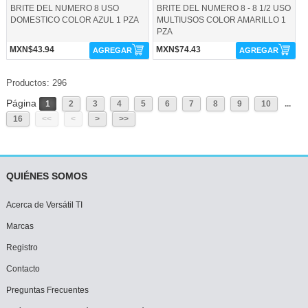
BRITE DEL NUMERO 8 USO
BRITE DEL NUMERO 8 - 8 1/2 USO
DOMESTICO COLOR AZUL 1 PZA
MULTIUSOS COLOR AMARILLO 1
PZA
MXN$43.94
MXN$74.43
AGREGAR
AGREGAR
Productos: 296
Página
1
2
3
4
5
6
7
8
9
10
...
16
<<
<
>
>>
QUIÉNES SOMOS
Acerca de Versátil TI
Marcas
Registro
Contacto
Preguntas Frecuentes