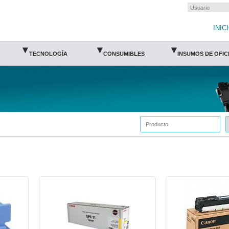
INIC
▾
▾
▾
TECNOLOGÍA
CONSUMIBLES
INSUMOS DE OFIC
CAN-OPC-GPR11A-Canon
CAN-OPC-GPR11N-Ca