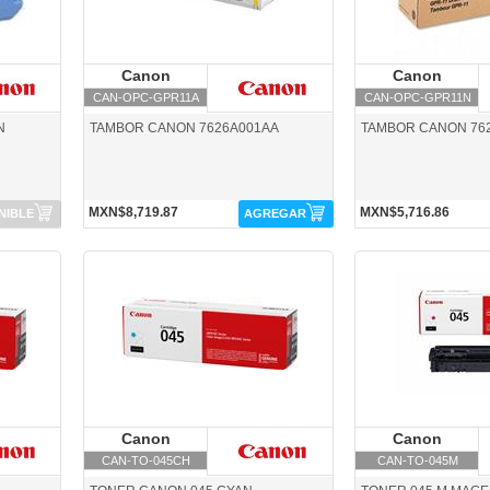
Canon
Canon
Canon
C
CAN-OPC-GPR11A
CAN-OPC-GPR11N
N
TAMBOR CANON 7626A001AA
TAMBOR CANON 76
MXN$8,719.87
MXN$5,716.86
NIBLE
AGREGAR
CAN-TO-045CH-Canon
CAN-TO-045M-Canon
Canon
Canon
Canon
C
CAN-TO-045CH
CAN-TO-045M