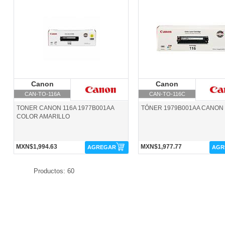
CAN-TO-116A-Canon
CAN-TO-116C-Canon
Canon
Canon
Canon
Canon
CAN-TO-116A
CAN-TO-116C
TONER CANON 116A 1977B001AA
TÓNER 1979B001AA CANON
COLOR AMARILLO
MXN$1,994.63
MXN$1,977.77
AGREGAR
AGR
Productos: 60