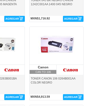
ENTA CANON
TONER 045 BK NEGRO CANON
045 MAGENTA
1242C001AA 1400 045 NEGRO
MXN$1,716.92
AGREGAR
AGREGAR
CAN-TO-106-Canon
anon
Canon
Canon
CAN-TO-106
0263B001BA
TONER CANON 106 0264B001AA
COLOR NEGRO
MXN$4,913.59
AGREGAR
AGREGAR