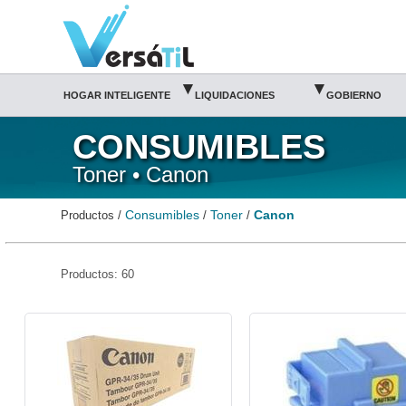
Canon/Toner/Consumibles(1)|Versátil TI
▾
▾
HOGAR INTELIGENTE
LIQUIDACIONES
GOBIERNO
CONSUMIBLES
Toner • Canon
Consumibles
Toner
Canon
Productos /
/
/
Productos: 60
CAN-OPC-2772B-Canon
CAN-OPC-CT06-Canon