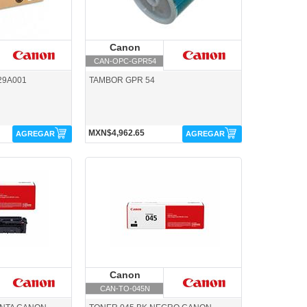
anon
Canon
Canon
CAN-OPC-GPR54
29A001
TAMBOR GPR 54
MXN$4,962.65
AGREGAR
AGREGAR
CAN-TO-045N-Canon
anon
Canon
Canon
CAN-TO-045N