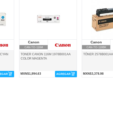
CAN-TO-116M-Canon
CAN-TO-118BK-Canon
Canon
Canon
Canon
C
CAN-TO-116M
CAN-TO-118BK
 CYAN
TONER CANON 116M 1978B001AA
TÓNER 2578B001A
COLOR MAGENTA
MXN$1,994.63
MXN$3,378.98
EGAR
AGREGAR