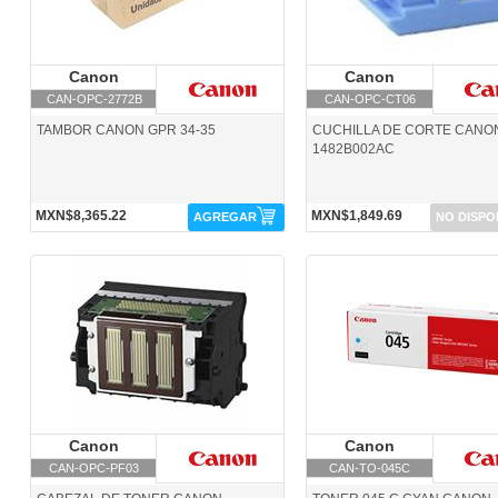
Canon
Canon
Canon
Canon
CAN-OPC-2772B
CAN-OPC-CT06
TAMBOR CANON GPR 34-35
CUCHILLA DE CORTE CANO
1482B002AC
MXN$8,365.22
MXN$1,849.69
AGREGAR
NO DISPO
CAN-OPC-PF03-Canon
CAN-TO-045C-Canon
Canon
Canon
Canon
Canon
CAN-OPC-PF03
CAN-TO-045C