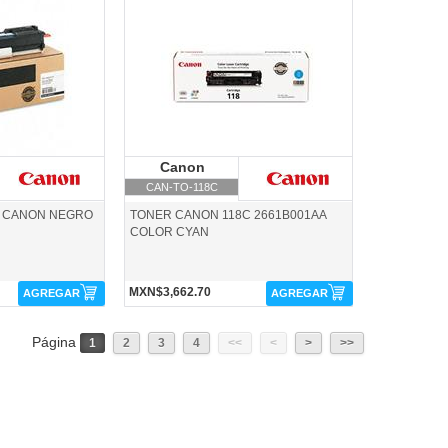
CAN-TO-118C-Canon
anon
Canon
Canon
CAN-TO-118C
A CANON NEGRO
TONER CANON 118C 2661B001AA
COLOR CYAN
MXN$3,662.70
AGREGAR
AGREGAR
Página
1
2
3
4
<<
<
>
>>