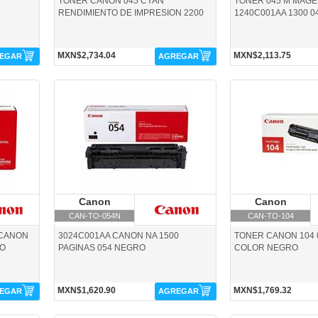
TONER CANON 045 CYAN
TONER 045 M MAG
RENDIMIENTO DE IMPRESION 2200
1240C001AA 1300 
MXN$2,734.04
MXN$2,113.75
EGAR
AGREGAR
CAN-TO-054N-Canon
CAN-TO-104-Canon
Canon
Canon
Canon
C
CAN-TO-054N
CAN-TO-104
 CANON
3024C001AA CANON NA 1500
TONER CANON 104 
RO
PAGINAS 054 NEGRO
COLOR NEGRO
MXN$1,620.90
MXN$1,769.32
EGAR
AGREGAR