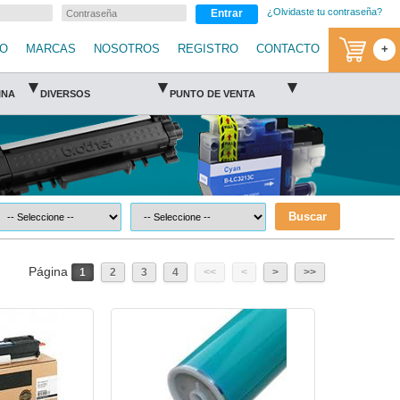
¿Olvidaste tu contraseña?
Entrar
IO
MARCAS
NOSOTROS
REGISTRO
CONTACTO
+
▾
▾
▾
INA
DIVERSOS
PUNTO DE VENTA
Buscar
Página
1
2
3
4
<<
<
>
>>
non
CAN-OPC-GPR54-Canon