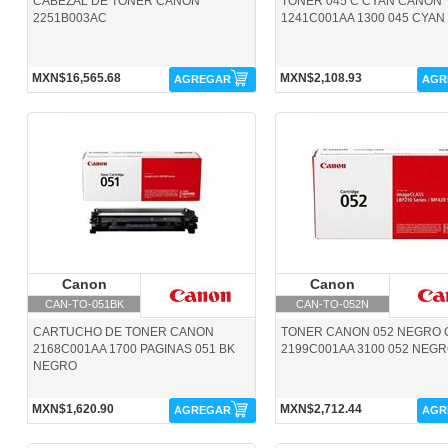
CABEZAL DE TONER CANON
TONER 045 C CYAN CANON
2251B003AC
1241C001AA 1300 045 CYAN
MXN$16,565.68
MXN$2,108.93
AGREGAR
AGR
CAN-TO-051BK-Canon
CAN-TO-052N-Canon
Canon
Canon
Canon
Canon
CAN-TO-051BK
CAN-TO-052N
CARTUCHO DE TONER CANON
TONER CANON 052 NEGRO
2168C001AA 1700 PAGINAS 051 BK
2199C001AA 3100 052 NEG
NEGRO
MXN$1,620.90
MXN$2,712.44
AGREGAR
AGR