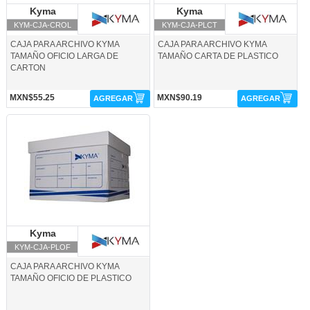
Kyma
Kyma
Kyma
Kyma
KYM-CJA-CROL
KYM-CJA-PLCT
CAJA PARA ARCHIVO KYMA
CAJA PARA ARCHIVO KYMA
TAMAÑO OFICIO LARGA DE
TAMAÑO CARTA DE PLASTICO
CARTON
MXN$55.25
MXN$90.19
AGREGAR
AGREGAR
KYM-CJA-PLOF-Kyma
Kyma
Kyma
KYM-CJA-PLOF
CAJA PARA ARCHIVO KYMA
TAMAÑO OFICIO DE PLASTICO