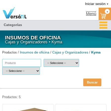
Kyma/Cajas y Organizadores/Insumos de oficina|Versátil TI
Iniciar sesión
▼
+
Menú
Categorías
INSUMOS DE OFICINA
Cajas y Organizadores • Kyma
Insumos de oficina
Cajas y Organizadores
Kyma
Productos /
/
/
Buscar
Productos: 5
KYM-CAJ-CRCT-Kyma
KYM-CJA-CROF-Kyma