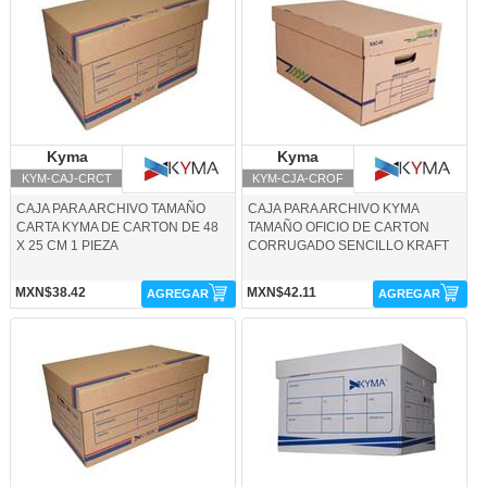
Kyma
Kyma
Kyma
Kyma
KYM-CAJ-CRCT
KYM-CJA-CROF
CAJA PARA ARCHIVO TAMAÑO
CAJA PARA ARCHIVO KYMA
CARTA KYMA DE CARTON DE 48
TAMAÑO OFICIO DE CARTON
X 25 CM 1 PIEZA
CORRUGADO SENCILLO KRAFT
MXN$38.42
MXN$42.11
AGREGAR
AGREGAR
KYM-CJA-CROL-Kyma
KYM-CJA-PLCT-Kyma