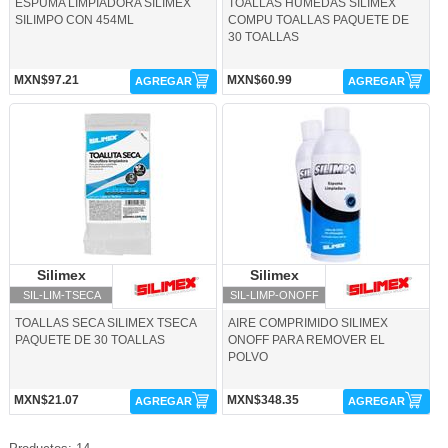
ESPUMA LIMPIADORA SILIMEX
TOALLAS HUMEDAS SILIMEX
SILIMPO CON 454ML
COMPU TOALLAS PAQUETE DE
30 TOALLAS
MXN$97.21
MXN$60.99
AGREGAR
AGREGAR
SIL-LIM-TSECA-Silimex
SIL-LIMP-ONOFF-Silimex
Silimex
Silimex
Silimex
Silimex
SIL-LIM-TSECA
SIL-LIMP-ONOFF
TOALLAS SECA SILIMEX TSECA
AIRE COMPRIMIDO SILIMEX
PAQUETE DE 30 TOALLAS
ONOFF PARA REMOVER EL
POLVO
MXN$21.07
MXN$348.35
AGREGAR
AGREGAR