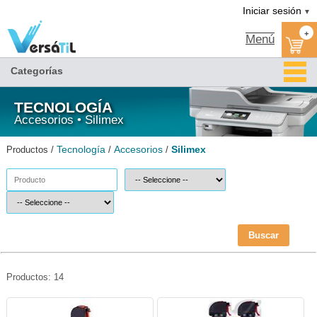
Silimex/Accesorios/Tecnología|Versátil TI
Iniciar sesión
▼
+
Menú
Categorías
TECNOLOGÍA
Accesorios • Silimex
Tecnología
Accesorios
Silimex
Productos /
/
/
Buscar
Productos: 14
SIL-AIR-AERO440-Silimex
SIL-AIR-DUOJET-Silimex