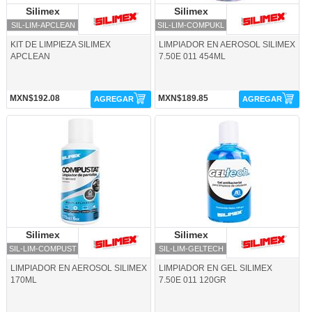
Silimex
Silimex
Silimex
Silimex
SIL-LIM-APCLEAN
SIL-LIM-COMPUKL
KIT DE LIMPIEZA SILIMEX
LIMPIADOR EN AEROSOL SILIMEX
APCLEAN
7.50E 011 454ML
MXN$192.08
MXN$189.85
AGREGAR
AGREGAR
SIL-LIM-COMPUST-Silimex
SIL-LIM-GELTECH-Silimex
Silimex
Silimex
Silimex
Silimex
SIL-LIM-COMPUST
SIL-LIM-GELTECH
LIMPIADOR EN AEROSOL SILIMEX
LIMPIADOR EN GEL SILIMEX
170ML
7.50E 011 120GR