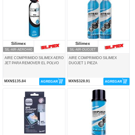
Silimex
Silimex
Silimex
Silimex
SIL-AIR-AERO440
SIL-AIR-DUOJET
AIRE COMPRIMIDO SILIMEX AERO
AIRE COMPRIMIDO SILIMEX
JET PARA REMOVER EL POLVO
DUOJET 1 PIEZA
MXN$135.84
MXN$328.91
AGREGAR
AGREGAR
SIL-LIM-APCLEAN-Silimex
SIL-LIM-COMPUKL-Silimex