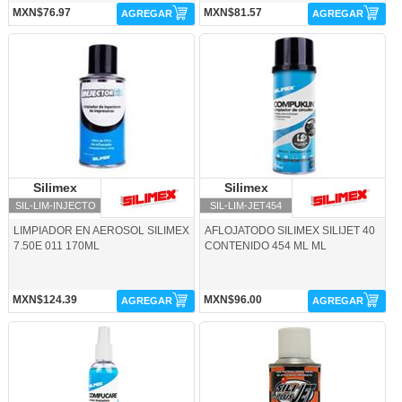
MXN$76.97
MXN$81.57
AGREGAR
AGREGAR
SIL-LIM-INJECTO-Silimex
SIL-LIM-JET454-Silimex
Silimex
Silimex
Silimex
Silimex
SIL-LIM-INJECTO
SIL-LIM-JET454
LIMPIADOR EN AEROSOL SILIMEX
AFLOJATODO SILIMEX SILIJET 40
7.50E 011 170ML
CONTENIDO 454 ML ML
MXN$124.39
MXN$96.00
AGREGAR
AGREGAR
SIL-LIM-LOCION-Silimex
SIL-LIM-SILIJET-Silimex