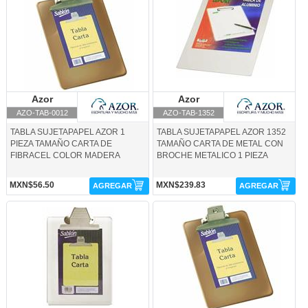
Azor
Azor
Azor
Azor
AZO-TAB-0012
AZO-TAB-1352
TABLA SUJETAPAPEL AZOR 1
TABLA SUJETAPAPEL AZOR 1352
PIEZA TAMAÑO CARTA DE
TAMAÑO CARTA DE METAL CON
FIBRACEL COLOR MADERA
BROCHE METALICO 1 PIEZA
MXN$56.50
MXN$239.83
AGREGAR
AGREGAR
AZO-TAB-2313CR-Azor
AZO-TAB-2316HU-Azor