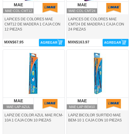
MAE
MAE
MAE
MAE
MAE-COL-CMT12
MAE-COL-CMT24
LAPICES DE COLORES MAE
LAPICES DE COLORES MAE
CMT12 DE MADERA 1 CAJA CON
CMT24 DE MADERA 1 CAJA CON
12 PIEZAS
24 PIEZAS
MXN$67.95
MXN$163.97
AGREGAR
AGREGAR
MAE-LAP-AZUL-MAE
MAE-LAP-BEM10-MAE
MAE
MAE
MAE
MAE
MAE-LAP-AZUL
MAE-LAP-BEM10
LAPIZ DE COLOR AZUL MAE RCM-
LAPIZ BICOLOR SURTIDO MAE
10A 1 CAJA CON 10 PIEZAS
BEM-10 1 CAJA CON 10 PIEZAS