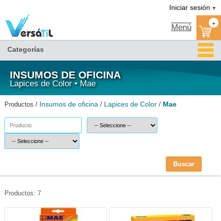
Mae/Lapices de Color/Insumos de oficina|Versátil TI
Iniciar sesión
▼
+
Menú
Categorías
INSUMOS DE OFICINA
Lapices de Color • Mae
Insumos de oficina
Lapices de Color
Mae
Productos /
/
/
Buscar
Productos: 7
MAE-COL-12L-MAE
MAE-COL-CM24L-MAE