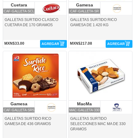
Cuetara
Cuetara
Gamesa
Gamesa
CAF-GALLETA-SCL
CAF-GALLETA-SR
GALLETAS SURTIDO CLASICO
GALLETAS SURTIDO RICO
CUETARA DE 170 GRAMOS
GAMESA DE 1.420 KG
MXN$33.00
MXN$217.08
AGREGAR
AGREGAR
CAF-GALLETA-SR5-Gamesa
MAC-GALLETA-330-MacMa
Gamesa
Gamesa
MacMa
MacMa
CAF-GALLETA-SR5
MAC-GALLETA-330
GALLETAS SURTIDO RICO
GALLETAS SURTIDO
GAMESA DE 436 GRAMOS
SELECCIONES MAC MA DE 330
GRAMOS