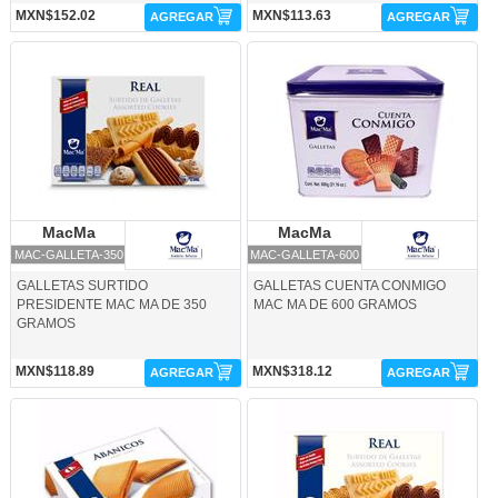
MXN$152.02
MXN$113.63
AGREGAR
AGREGAR
MAC-GALLETA-350-MacMa
MAC-GALLETA-600-MacMa
MacMa
MacMa
MacMa
MacMa
MAC-GALLETA-350
MAC-GALLETA-600
GALLETAS SURTIDO
GALLETAS CUENTA CONMIGO
PRESIDENTE MAC MA DE 350
MAC MA DE 600 GRAMOS
GRAMOS
MXN$118.89
MXN$318.12
AGREGAR
AGREGAR
MAC-GALLETA-ABN-MacMa
MAC-GALLETA-RAL-MacMa