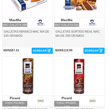
MacMa
MacMa
MacMa
MacMa
MAC-GALLETA-ABN
MAC-GALLETA-RAL
GALLETAS ABANICO MAC MA DE
GALLETAS SURTIDO REAL MAC
245 GRAMOS
MA DE 350 GRAMOS
MXN$87.41
MXN$119.99
AGREGAR
AGREGAR
CHOC-PICARD-AMS-Picard
CHOC-PICARD-CER-Picard
Picard
Picard
Picard
Picard
CHOC-PICARD-
CHOC-PICARD-
AMS
CER