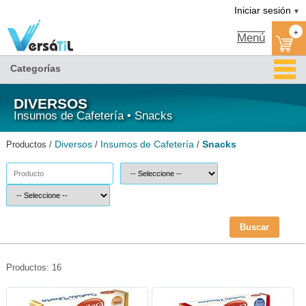
Snacks/Insumos de Cafetería/Diversos|Versátil TI
Iniciar sesión
▼
+
Menú
Categorías
DIVERSOS
Insumos de Cafetería • Snacks
Diversos
Insumos de Cafetería
Snacks
Productos /
/
/
Buscar
Productos: 16
CAF-GALLETA-500-Cuetara
CAF-GALLETA-720-Cuetara