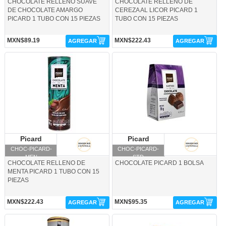
CHOCOLATE RELLENO SUAVE
CHOCOLATE RELLENO DE
DE CHOCOLATE AMARGO
CEREZA AL LICOR PICARD 1
PICARD 1 TUBO CON 15 PIEZAS
TUBO CON 15 PIEZAS
MXN$89.19
MXN$222.43
AGREGAR
AGREGAR
CHOC-PICARD-MEN-Picard
CHOC-PICARD-STD-Picard
Picard
Picard
Picard
Picard
CHOC-PICARD-
CHOC-PICARD-
MEN
STD
CHOCOLATE RELLENO DE
CHOCOLATE PICARD 1 BOLSA
MENTA PICARD 1 TUBO CON 15
PIEZAS
MXN$222.43
MXN$95.35
AGREGAR
AGREGAR
CHOC-PICARD-TEQ-Picard
CHOC-PICARD-TFA-Picard