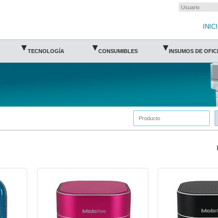
INIC
▾
▾
▾
TECNOLOGÍA
CONSUMIBLES
INSUMOS DE OFIC
ACT-ACC-916455-Acteck
ACT-ACC-919081-Acte