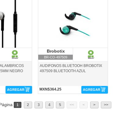
ix
BR-CO-497509-Brobotix
robotix
Brobotix
Brobotix
BR-CO-497509
 ALAMBRICOS
AUDIFONOS BLUETOOH BROBOTIX
3.5MM NEGRO
497509 BLUETOOTH AZUL
MXN$364.25
AGREGAR
AGREGAR
Página
1
2
3
4
5
<<
<
>
>>