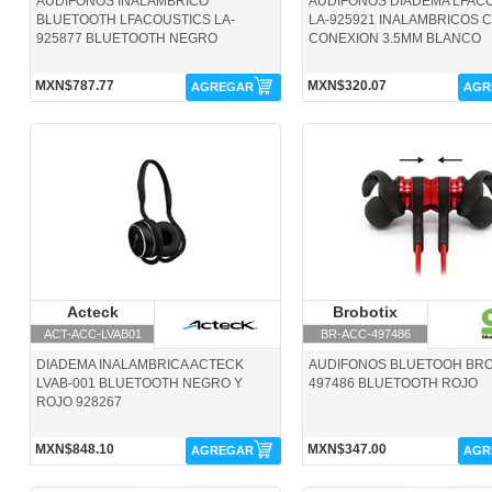
AUDIFONOS INALAMBRICO
AUDIFONOS DIADEMA LFAC
BLUETOOTH LFACOUSTICS LA-
LA-925921 INALAMBRICOS 
925877 BLUETOOTH NEGRO
CONEXION 3.5MM BLANCO
MXN$787.77
MXN$320.07
AGREGAR
AGR
ACT-ACC-LVAB01-Acteck
BR-ACC-497486-Brobotix
Acteck
Acteck
Brobotix
Brobotix
ACT-ACC-LVAB01
BR-ACC-497486
DIADEMA INALAMBRICA ACTECK
AUDIFONOS BLUETOOH BRO
LVAB-001 BLUETOOTH NEGRO Y
497486 BLUETOOTH ROJO
ROJO 928267
MXN$848.10
MXN$347.00
AGREGAR
AGR