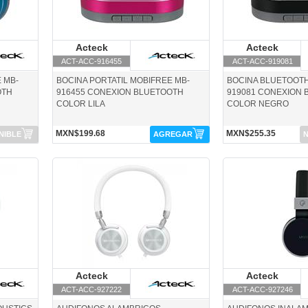
Acteck
Acteck
Acteck
A
ACT-ACC-916455
ACT-ACC-919081
 MB-
BOCINA PORTATIL MOBIFREE MB-
BOCINA BLUETOOTH
OTH
916455 CONEXION BLUETOOTH
919081 CONEXION
COLOR LILA
COLOR NEGRO
MXN$199.68
MXN$255.35
NIBLE
AGREGAR
N
ACT-ACC-927222-Acteck
ACT-ACC-927246-Acte
Acteck
Acteck
Acteck
A
ACT-ACC-927222
ACT-ACC-927246