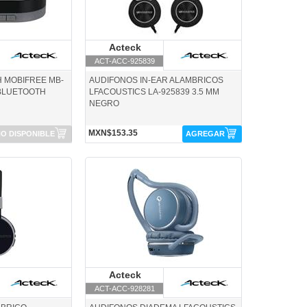
cteck
Acteck
Acteck
ACT-ACC-925839
 MOBIFREE MB-
AUDIFONOS IN-EAR ALAMBRICOS
 BLUETOOTH
LFACOUSTICS LA-925839 3.5 MM
NEGRO
MXN$153.35
O DISPONIBLE
AGREGAR
ck
ACT-ACC-928281-Acteck
cteck
Acteck
Acteck
ACT-ACC-928281