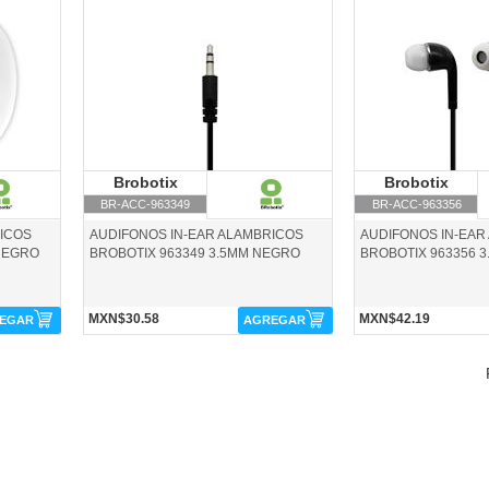
BR-ACC-963349-Brobotix
BR-ACC-963356-Brobot
Brobotix
Brobotix
Brobotix
B
BR-ACC-963349
BR-ACC-963356
RICOS
AUDIFONOS IN-EAR ALAMBRICOS
AUDIFONOS IN-EAR
 NEGRO
BROBOTIX 963349 3.5MM NEGRO
BROBOTIX 963356 
MXN$30.58
MXN$42.19
EGAR
AGREGAR