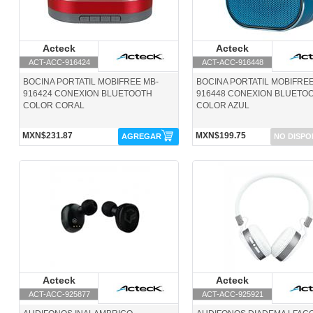
Acteck
Acteck
Acteck
Acteck
ACT-ACC-916424
ACT-ACC-916448
BOCINA PORTATIL MOBIFREE MB-
BOCINA PORTATIL MOBIFREE
916424 CONEXION BLUETOOTH
916448 CONEXION BLUETO
COLOR CORAL
COLOR AZUL
MXN$231.87
MXN$199.75
AGREGAR
NO DISPO
ACT-ACC-925877-Acteck
ACT-ACC-925921-Acteck
Acteck
Acteck
Acteck
Acteck
ACT-ACC-925877
ACT-ACC-925921