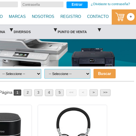
¿Olvidaste tu contraseña?
Entrar
IO
MARCAS
NOSOTROS
REGISTRO
CONTACTO
+
▾
▾
▾
INA
DIVERSOS
PUNTO DE VENTA
Buscar
Página
1
2
3
4
5
<<
<
>
>>
ck
ACT-ACC-925839-Acteck