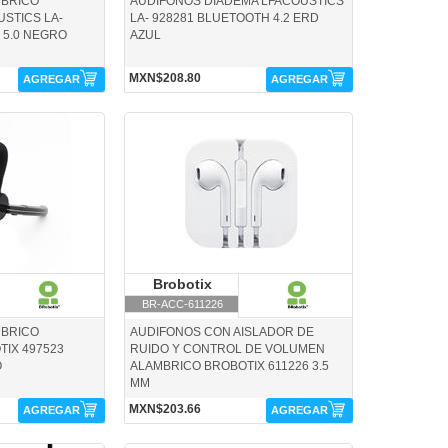
MBRICO
AUDIFONOS DIADEMA LFACOUSTICS
STICS LA-
LA- 928281 BLUETOOTH 4.2 ERD
 5.0 NEGRO
AZUL
MXN$208.80
AGREGAR
AGREGAR
ix
BR-ACC-611226-Brobotix
robotix
Brobotix
Brobotix
BR-ACC-611226
MBRICO
AUDIFONOS CON AISLADOR DE
IX 497523
RUIDO Y CONTROL DE VOLUMEN
O
ALAMBRICO BROBOTIX 611226 3.5
MM
MXN$203.66
AGREGAR
AGREGAR