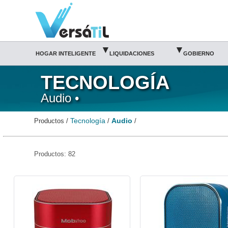
Audio/Tecnología(1)|Versátil TI
▾
▾
HOGAR INTELIGENTE
LIQUIDACIONES
GOBIERNO
TECNOLOGÍA
Audio •
Tecnología
Audio
Productos /
/
/
Productos: 82
ACT-ACC-916424-Acteck
ACT-ACC-916448-Acteck