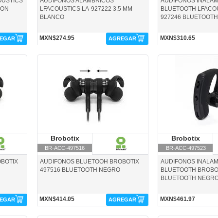
OUSTICS
AUDIFONOS ALAMBRICOS
AUDIFONOS INALA
CON
LFACOUSTICS LA-927222 3.5 MM
BLUETOOTH LFACOU
BLANCO
927246 BLUETOOTH
MXN$274.95
MXN$310.65
EGAR
AGREGAR
BR-ACC-497516-Brobotix
BR-ACC-497523-Brobot
Brobotix
Brobotix
Brobotix
B
BR-ACC-497516
BR-ACC-497523
BOTIX
AUDIFONOS BLUETOOH BROBOTIX
AUDIFONOS INALA
497516 BLUETOOTH NEGRO
BLUETOOTH BROBOT
BLUETOOTH NEGR
MXN$414.05
MXN$461.97
EGAR
AGREGAR