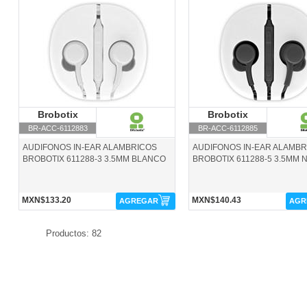
BR-ACC-6112883-Brobotix
BR-ACC-6112885-Brobotix
Brobotix
Brobotix
Brobotix
Brobotix
BR-ACC-6112883
BR-ACC-6112885
AUDIFONOS IN-EAR ALAMBRICOS
AUDIFONOS IN-EAR ALAMB
BROBOTIX 611288-3 3.5MM BLANCO
BROBOTIX 611288-5 3.5MM
MXN$133.20
MXN$140.43
AGREGAR
AGR
Productos: 82