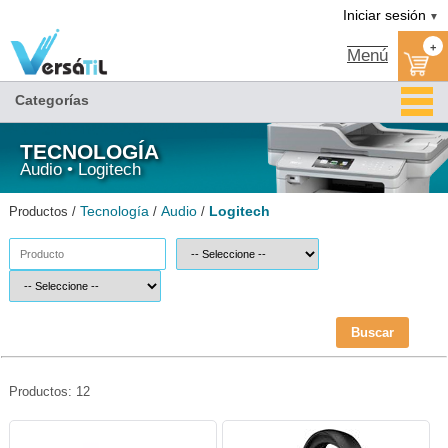
Logitech/Audio/Tecnología|Versátil TI
Iniciar sesión
▼
+
Menú
Categorías
TECNOLOGÍA
Audio • Logitech
Tecnología
Audio
Logitech
Productos /
/
/
Buscar
Productos: 12
MM-LOG-0058-Logitech
MM-LOG-G332-Logitech