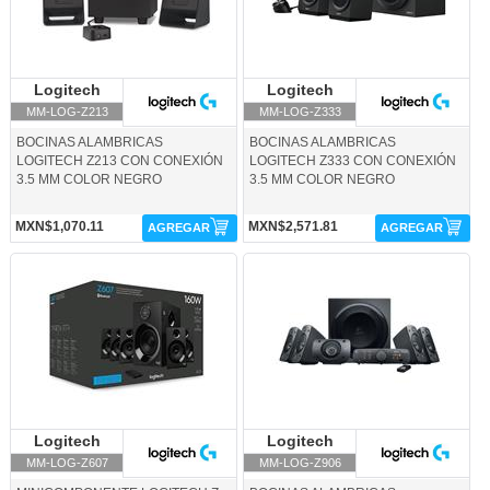
Logitech
Logitech
Logitech
Logitech
MM-LOG-Z213
MM-LOG-Z333
BOCINAS ALAMBRICAS
BOCINAS ALAMBRICAS
LOGITECH Z213 CON CONEXIÓN
LOGITECH Z333 CON CONEXIÓN
3.5 MM COLOR NEGRO
3.5 MM COLOR NEGRO
MXN$1,070.11
MXN$2,571.81
AGREGAR
AGREGAR
MM-LOG-Z607-Logitech
MM-LOG-Z906-Logitech
Logitech
Logitech
Logitech
Logitech
MM-LOG-Z607
MM-LOG-Z906