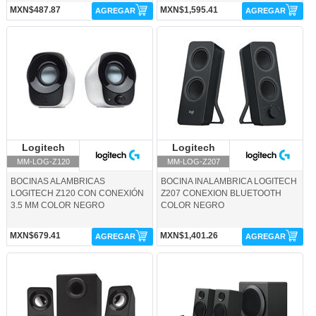
MXN$487.87
MXN$1,595.41
AGREGAR
AGREGAR
MM-LOG-Z120-Logitech
MM-LOG-Z207-Logitech
Logitech
Logitech
Logitech
Logitech
MM-LOG-Z120
MM-LOG-Z207
BOCINAS ALAMBRICAS
BOCINA INALAMBRICA LOGITECH
LOGITECH Z120 CON CONEXIÓN
Z207 CONEXION BLUETOOTH
3.5 MM COLOR NEGRO
COLOR NEGRO
MXN$679.41
MXN$1,401.26
AGREGAR
AGREGAR
MM-LOG-Z213-Logitech
MM-LOG-Z333-Logitech