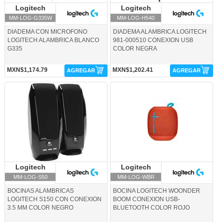
Logitech
Logitech
Logitech
Logitech
MM-LOG-G335W
MM-LOG-H540
DIADEMA CON MICROFONO
DIADEMA ALAMBRICA LOGITECH
LOGITECH ALAMBRICA BLANCO
981-000510 CONEXION USB
G335
COLOR NEGRA
MXN$1,174.79
MXN$1,202.41
AGREGAR
AGREGAR
MM-LOG-S50-Logitech
MM-LOG-WBR-Logitech
Logitech
Logitech
Logitech
Logitech
MM-LOG-S50
MM-LOG-WBR
BOCINAS ALAMBRICAS
BOCINA LOGITECH WOONDER
LOGITECH S150 CON CONEXION
BOOM CONEXION USB-
3.5 MM COLOR NEGRO
BLUETOOTH COLOR ROJO