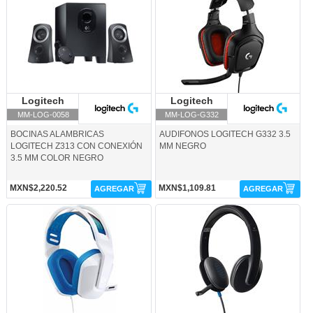
Logitech
Logitech
Logitech
Logitech
MM-LOG-0058
MM-LOG-G332
BOCINAS ALAMBRICAS
AUDIFONOS LOGITECH G332 3.5
LOGITECH Z313 CON CONEXIÓN
MM NEGRO
3.5 MM COLOR NEGRO
MXN$2,220.52
MXN$1,109.81
AGREGAR
AGREGAR
MM-LOG-G335W-Logitech
MM-LOG-H540-Logitech