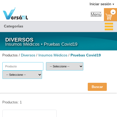
Pruebas Covid19/Insumos Médicos/Diversos|Versátil TI
Iniciar sesión
▼
+
Menú
Categorías
DIVERSOS
Insumos Médicos • Pruebas Covid19
Diversos
Insumos Médicos
Pruebas Covid19
Productos /
/
/
Buscar
Productos: 1
COVID19-GENRUI-Versátil