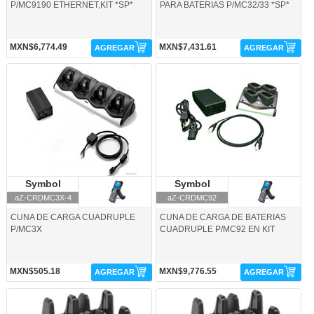
P/MC9190 ETHERNET,KIT *SP*
PARA BATERIAS P/MC32/33 *SP*
MXN$6,774.49
MXN$7,431.61
AGREGAR
AGREGAR
aZ-CRDMC3X-4-Symbol
aZ-CRDMC92-Symbol
Symbol
Symbol
Symbol
Symbol
aZ-CRDMC3X-4
aZ-CRDMC92
CUNA DE CARGA CUADRUPLE
CUNA DE CARGA DE BATERIAS
P/MC3X
CUADRUPLE P/MC92 EN KIT
MXN$505.18
MXN$9,776.55
AGREGAR
AGREGAR
aZ-CRDMC93BAT-Symbol
aZ-CRDTC5X-Symbol