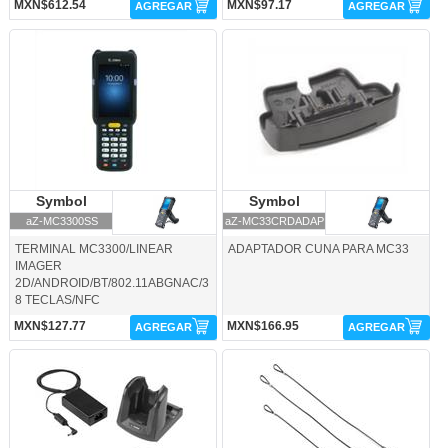
MXN$612.54
MXN$97.17
AGREGAR
AGREGAR
aZ-MC3300SS-Symbol
aZ-MC33CRDADAP-Symbol
Symbol
Symbol
Symbol
Symbol
aZ-MC3300SS
aZ-MC33CRDADAP
TERMINAL MC3300/LINEAR
ADAPTADOR CUNA PARA MC33
IMAGER
2D/ANDROID/BT/802.11ABGNAC/3
8 TECLAS/NFC
MXN$127.77
MXN$166.95
AGREGAR
AGREGAR
aZ-MC3X-CRD-Symbol
aZ-MC50STYLUS3-Symbol