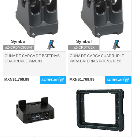
Symbol
Symbol
Symbol
Symbol
aZ-CRDMC93BAT
aZ-CRDTC5X
CUNA DE CARGA DE BATERIAS
CUNA DE CARGA CUADRUPLE
CUADRUPLE P/MC93
PARA BATERIAS P/TC51/TC56
MXN$1,769.99
MXN$1,769.99
AGREGAR
AGREGAR
aZ-ET55-CRD2-Symbol
aZ-ET5XCASERUG-Symbol