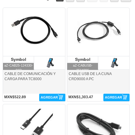
aZ-CAB25-124330-01R-Symbol
aZ-CABUSB-2564396-Symbol
Symbol
Symbol
Symbol
Symbol
aZ-CAB25-124330-
aZ-CABUSB-
01R
2564396
CABLE DE COMUNICACIÓN Y
CABLE USB DE LA CUNA
CARGA PARA TC8000
CRD9000 A PC
MXN$522.89
MXN$1,303.47
AGREGAR
AGREGAR
aZ-CBL-MPM-USB1-01-Symbol
aZ-CBL-TC2X-USBC01-Symbol