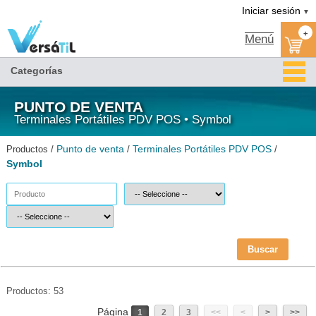
Symbol/Terminales Portátiles PDV POS/Punto de venta(1)|Versátil TI
Iniciar sesión
▼
+
Menú
Categorías
PUNTO DE VENTA
Terminales Portátiles PDV POS • Symbol
Punto de venta
Terminales Portátiles PDV POS
Productos /
/
/
Symbol
Buscar
Productos: 53
Página
1
2
3
<<
<
>
>>