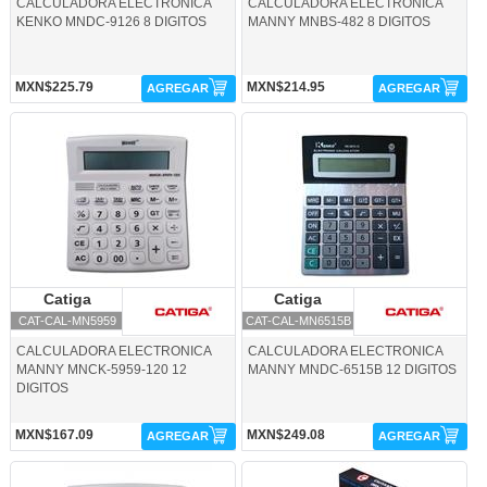
CALCULADORA ELECTRONICA
CALCULADORA ELECTRONICA
KENKO MNDC-9126 8 DIGITOS
MANNY MNBS-482 8 DIGITOS
MXN$225.79
MXN$214.95
AGREGAR
AGREGAR
CAT-CAL-MN5959-Catiga
CAT-CAL-MN6515B-Catiga
Catiga
Catiga
Catiga
Catiga
CAT-CAL-MN5959
CAT-CAL-MN6515B
CALCULADORA ELECTRONICA
CALCULADORA ELECTRONICA
MANNY MNCK-5959-120 12
MANNY MNDC-6515B 12 DIGITOS
DIGITOS
MXN$167.09
MXN$249.08
AGREGAR
AGREGAR
CAT-CAL-MN6529-Catiga
CAT-CAL-MN868-Catiga