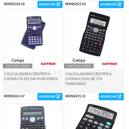
MXN$339.18
MXN$203.51
AGREGAR
AGREGAR
CAT-CAL-CS101-Catiga
CAT-CAL-CS102-Catiga
Catiga
Catiga
Catiga
Catiga
CAT-CAL-CS101
CAT-CAL-CS102
CALCULADORA CIENTIFICA
CALCULADORA CIENTIFICA
CATIGA CS-101 240 FUNCIONES
CATIGA CS102 DE 279
FUNCIONES
MXN$243.47
MXN$415.11
AGREGAR
AGREGAR
CAT-CAL-CS103-Catiga
CAT-CAL-KK8116-Catiga