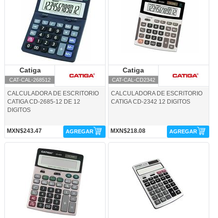
Catiga
Catiga
Catiga
Catiga
CAT-CAL-268512
CAT-CAL-CD2342
CALCULADORA DE ESCRITORIO
CALCULADORA DE ESCRITORIO
CATIGA CD-2685-12 DE 12
CATIGA CD-2342 12 DIGITOS
DIGITOS
MXN$243.47
MXN$218.08
AGREGAR
AGREGAR
CAT-CAL-CD2372-Catiga
CAT-CAL-CD2588-Catiga