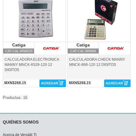
Catiga
Catiga
Catiga
Catiga
CAT-CAL-MN6529
CAT-CAL-MN868
CALCULADORA ELECTRONICA
CALCULADORA CHECK MANNY
MANNY MNCK-6529-120 12
MNCK-868-120 12 DIGITOS
DIGITOS
MXN$268.15
MXN$268.15
AGREGAR
AGREGAR
Productos: 16
QUIÉNES SOMOS
Acerca de Versátil TI