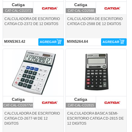
Catiga
Catiga
Catiga
Catiga
CAT-CAL-CD2372
CAT-CAL-CD2588
CALCULADORA DE ESCRITORIO
CALCULADORA DE ESCRITORIO
CATIGA CD-2372 DE 12 DIGITOS
CATIGA CD-2588 DE 12 DIGITOS
MXN$363.42
MXN$264.64
AGREGAR
AGREGAR
CAT-CAL-CD2677W-Catiga
CAT-CAL-CD2815-Catiga
Catiga
Catiga
Catiga
Catiga
CAT-CAL-CD2677W
CAT-CAL-CD2815
CALCULADORA DE ESCRITORIO
CALCULADORA BASICA SEMI-
CATIGA CD-2677-W DE 12
ESCRITORIO CATIGA CD-2815 DE
DIGITOS
12 DIGITOS