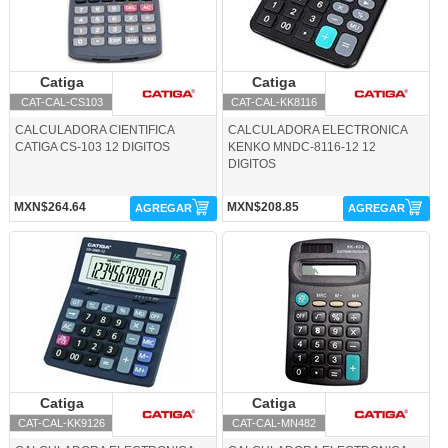
Catiga
Catiga
Catiga
Catiga
CAT-CAL-CS103
CAT-CAL-KK8116
CALCULADORA CIENTIFICA
CALCULADORA ELECTRONICA
CATIGA CS-103 12 DIGITOS
KENKO MNDC-8116-12 12
DIGITOS
MXN$264.64
MXN$208.85
AGREGAR
AGREGAR
CAT-CAL-KK9126-Catiga
CAT-CAL-MN482-Catiga
Catiga
Catiga
Catiga
Catiga
CAT-CAL-KK9126
CAT-CAL-MN482