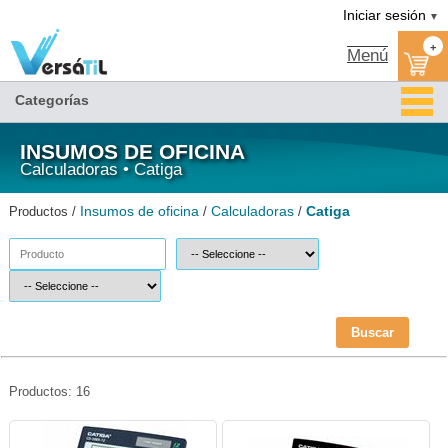
Catiga/Calculadoras/Insumos de oficina|Versátil TI
Iniciar sesión
▼
+
Menú
Categorías
INSUMOS DE OFICINA
Calculadoras • Catiga
Insumos de oficina
Calculadoras
Catiga
Productos /
/
/
Buscar
Productos: 16
CAT-CAL-268512-Catiga
CAT-CAL-CD2342-Catiga