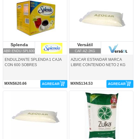
Splenda
Splenda
Versátil
Versátil
ABR-ENDU-SPL600
CAF-AZ-2KG
ENDULZANTE SPLENDA 1 CAJA
AZUCAR ESTANDAR MARCA
CON 600 SOBRES
LIBRE CONTENIDO NETO 2 KG
MXN$620.66
MXN$134.53
AGREGAR
AGREGAR
CAF-AZ-M1KG-Versátil
PZUL-AZU-M1KG-Zulka