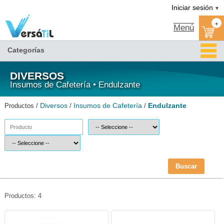
Endulzante/Insumos de Cafetería/Diversos|Versátil TI
Iniciar sesión
▼
+
Menú
Categorías
DIVERSOS
Insumos de Cafetería • Endulzante
Diversos
Insumos de Cafetería
Endulzante
Productos /
/
/
Buscar
Productos: 4
ABR-ENDU-SPL600-Splenda
CAF-AZ-2KG-Versátil