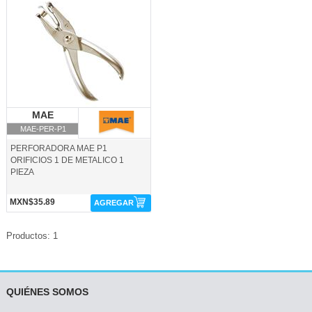
MAE-PER-P1-MAE
MAE
MAE
MAE-PER-P1
PERFORADORA MAE P1
ORIFICIOS 1 DE METALICO 1
PIEZA
MXN$35.89
AGREGAR
Productos: 1
QUIÉNES SOMOS