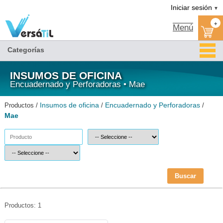
Mae/Encuadernado y Perforadoras/Insumos de oficina|Versátil TI
Iniciar sesión
▼
+
Menú
Categorías
INSUMOS DE OFICINA
Encuadernado y Perforadoras • Mae
Insumos de oficina
Encuadernado y Perforadoras
Productos /
/
/
Mae
Buscar
Productos: 1